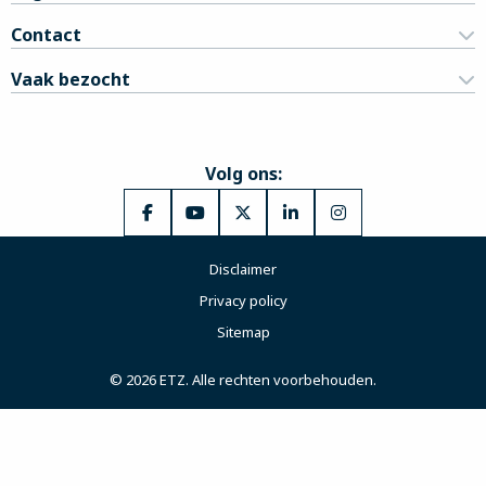
Contact
Vaak bezocht
Volg ons:
Ga
Ga
Ga
Ga
Ga
naar
naar
naar
naar
naar
Disclaimer
Facebook
YouTube
X
LinkedIn
Instagram
Privacy policy
Sitemap
© 2026 ETZ. Alle rechten voorbehouden.