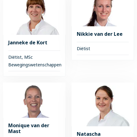
over
over
Wilma
Anne
Ketelaars
van
Iersel
Nikkie van der Lee
Janneke de Kort
Diëtist
Diëtist, MSc
Lees
Bewegingswetenschappen
meer
over
Lees
Nikkie
meer
van
over
der
Janneke
Lee
de
Kort
Monique van der
Mast
Natascha