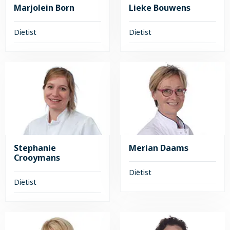
Marjolein Born
Lieke Bouwens
Diëtist
Diëtist
Lees
Lees
meer
meer
over
over
Marjolein
Lieke
Born
Bouwens
Stephanie
Merian Daams
Crooymans
Diëtist
Diëtist
Lees
Lees
meer
meer
over