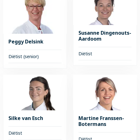
over
Merian
Stephanie
Daams
Crooymans
Susanne Dingenouts-
Aardoom
Peggy Delsink
Diëtist
Diëtist (senior)
Lees
Lees
meer
meer
over
over
Susanne
Peggy
Dingenouts-
Delsink
Aardoom
Silke van Esch
Martine Franssen-
Botermans
Diëtist
Diëtist