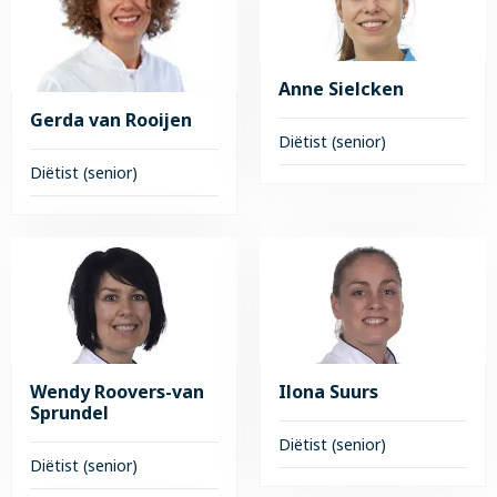
Mariska
van
Rijswijk
Anne Sielcken
Gerda van Rooijen
Diëtist (senior)
Diëtist (senior)
Lees
meer
Lees
over
meer
Anne
over
Sielcken
Gerda
van
Rooijen
Wendy Roovers-van
Ilona Suurs
Sprundel
Diëtist (senior)
Diëtist (senior)