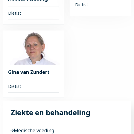
Diëtist
Diëtist
Lees
meer
Lees
over
meer
Alisia
over
van
Annika
Weert
Versteeg
Gina van Zundert
Diëtist
Lees
meer
Ziekte en behandeling
over
Gina
van
Medische voeding