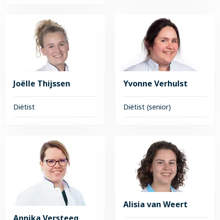
Lees
Lees
meer
meer
over
over
Ilona
Wendy
Suurs
Roovers-
van
Sprundel
Joëlle Thijssen
Yvonne Verhulst
Diëtist
Diëtist (senior)
Lees
Lees
meer
meer
over
over
Joëlle
Yvonne
Thijssen
Verhulst
Alisia van Weert
Annika Versteeg