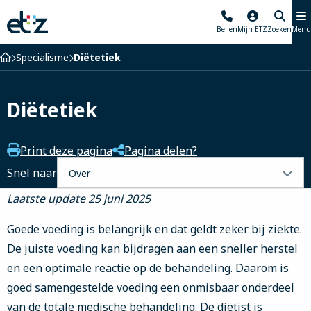
Elisabeth-
Bellen
Mijn ETZ
Zoeken
Menu
TweeSteden
Ziekenhuis
Home
Specialisme
Diëtetiek
Diëtetiek
Print deze pagina
Pagina delen?
Selecteer
Snel naar
een
Laatste update 25 juni 2025
tabblad
Goede voeding is belangrijk en dat geldt zeker bij ziekte.
De juiste voeding kan bijdragen aan een sneller herstel
en een optimale reactie op de behandeling. Daarom is
goed samengestelde voeding een onmisbaar onderdeel
van de totale medische behandeling. De diëtist is