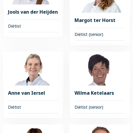
Heessel-
Schilt
Jools van der Heijden
Margot ter Horst
Diëtist
Diëtist (senior)
Lees
meer
Lees
over
meer
Jools
over
van
Margot
der
ter
Heijden
Horst
Wilma Ketelaars
Anne van Iersel
Diëtist (senior)
Diëtist
Lees
Lees
meer
meer