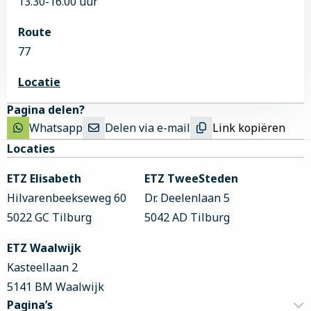
13.30-16.00 uur
Route
77
Locatie
Pagina delen?
Whatsapp
Delen via e-mail
Link kopiëren
Site
Locaties
footer
ETZ Elisabeth
ETZ TweeSteden
Hilvarenbeekseweg 60
Dr. Deelenlaan 5
5022 GC Tilburg
5042 AD Tilburg
ETZ Waalwijk
Kasteellaan 2
5141 BM Waalwijk
Pagina’s