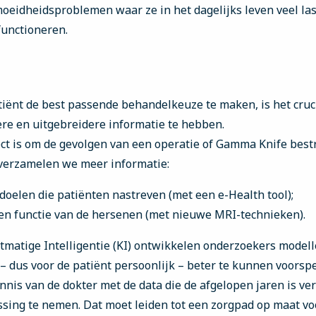
moeidheidsproblemen waar ze in het dagelijks leven veel la
 functioneren.
ënt de best passende behandelkeuze te maken, is het cruc
e en uitgebreidere informatie te hebben.
ect is om de gevolgen van een operatie of Gamma Knife bestr
 verzamelen we meer informatie:
doelen die patiënten nastreven (met een e-Health tool);
 en functie van de hersenen (met nieuwe MRI-technieken).
matige Intelligentie (KI) ontwikkelen onderzoekers modell
 dus voor de patiënt persoonlijk – beter te kunnen voorspe
nis van de dokter met de data die de afgelopen jaren is ve
sing te nemen. Dat moet leiden tot een zorgpad op maat vo