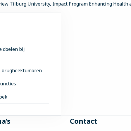
rview
Tilburg University
, Impact Program Enhancing Health 
e doelen bij
ij brughoektumoren
uncties
zoek
a’s
Contact