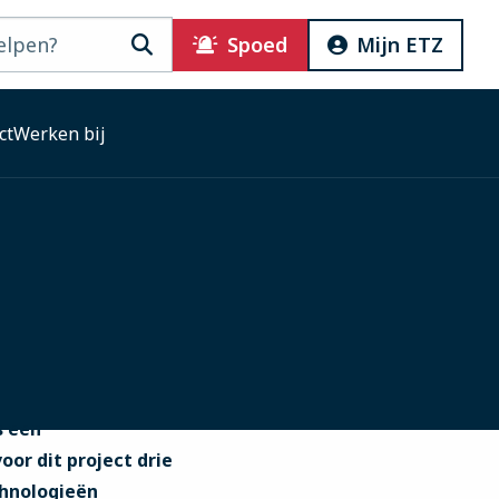
Zoeken
Spoed
Mijn ETZ
ct
Werken bij
s een
or dit project drie
chnologieën