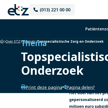
Elisabeth-
(013) 221 00 00
TweeSteden
Ziekenhuis
Patiëntenz
Thema
Home
Over ETZ
Thema’s
Topspecialistische Zorg en Onderzoek
Topspecialistis
Onderzoek
Print deze pagina
Pagina delen?
Het doel van het pr
gepersonaliseerd zo
miljoen euro subsi