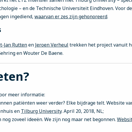
erkt het ETZ intensief samen met Tilburg University – spec
hologie – en de Technische Universiteit Eindhoven. Voor d
agen ingediend,
waarvan er zes zijn gehonoreerd
.
s
t-Jan Rutten
en
Jeroen Verheul
trekken het project vanuit 
Gehring en Wouter De Baene.
eten?
oor meer informatie:
unnen patiënten weer verder? Elke bijdrage telt. Website va
enhuis en
Tilburg University
. April 20, 2018, NL;
jn nog zoveel ideeën. We zijn nog maar net begonnen.
Websit