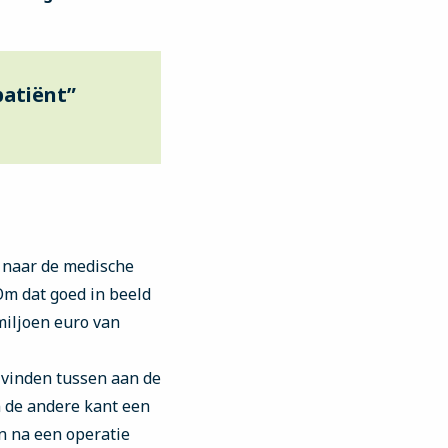
patiënt”
t naar de medische
m dat goed in beeld
miljoen euro van
 vinden tussen aan de
n de andere kant een
n na een operatie