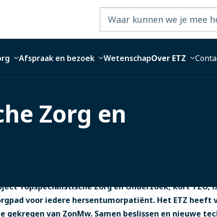
org
Afspraak en bezoek
Wetenschap
Over ETZ
Conta
che Zorg en
oject Topspecialistische Zorg en Onderzoek, kort TZO, i
rgpad voor iedere hersentumorpatiënt. Het ETZ heeft vo
die gekregen van ZonMw. Samen beslissen en nieuwe te