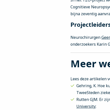
In het TZO-project w
Cognitieve Neuropsyc
bijna zeventig aanvr
Projectleider
Neurochirurgen
Geer
onderzoekers Karin 
Meer w
Lees deze artikelen v
Gehring, K. Hoe k
TweeSteden ziek
Rutten GJM. Er zi
University
;