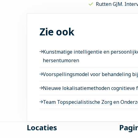
Rutten GJM. Inte
Zie ook
Kunstmatige intelligentie en persoonlijk
hersentumoren
Voorspellingsmodel voor behandeling b
Nieuwe lokalisatiemethoden cognitieve f
Team Topspecialistische Zorg en Onder
Site
Locaties
Pagin