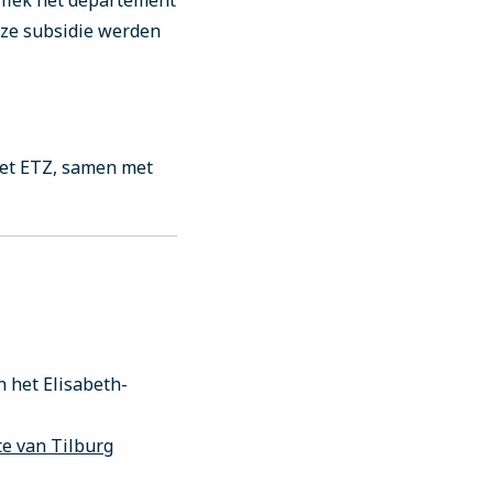
ifiek het departement
eze subsidie werden
het ETZ, samen met
n het Elisabeth-
e van Tilburg