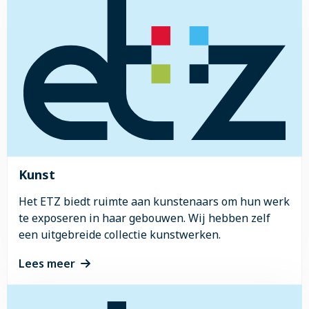
meer
voertuig. Lees
hier
meer over onze
over
aansprakelijkheid.
Gastvrouwen
In- en uitstapzone
Locatie ETZ Elisabeth heeft een ‘In- en
uitstapzone’ om patiënten en bezoekers voor de
hoofdingang te kunnen afzetten of te kunnen
ophalen.
Kunst
Het ETZ biedt ruimte aan kunstenaars om hun werk
te exposeren in haar gebouwen. Wij hebben zelf
een uitgebreide collectie kunstwerken.
Lees meer
Lees