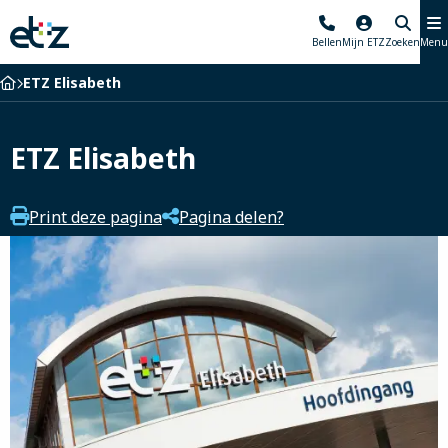
Elisabeth-
Bellen
Mijn ETZ
Zoeken
Menu
TweeSteden
Ziekenhuis
Home
ETZ Elisabeth
ETZ Elisabeth
Print deze pagina
Pagina delen?