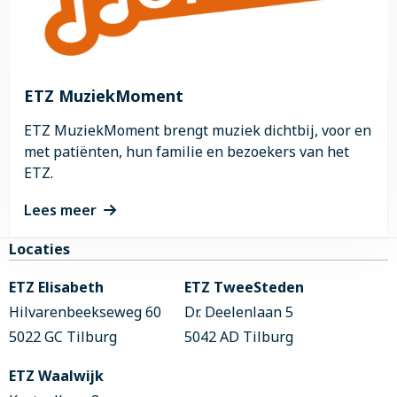
ETZ MuziekMoment
ETZ MuziekMoment brengt muziek dichtbij, voor en
met patiënten, hun familie en bezoekers van het
ETZ.
Lees meer
Site
Lees
Locaties
meer
footer
ETZ Elisabeth
ETZ TweeSteden
over
ETZ
Hilvarenbeekseweg 60
Dr. Deelenlaan 5
MuziekMoment
5022 GC Tilburg
5042 AD Tilburg
ETZ Waalwijk