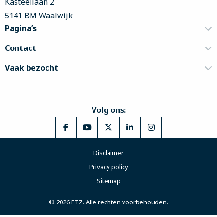
Kasteellaan 2
5141 BM Waalwijk
Pagina’s
Contact
Vaak bezocht
Volg ons:
Ga
Ga
Ga
Ga
Ga
naar
naar
naar
naar
naar
Disclaimer
Facebook
YouTube
X
LinkedIn
Instagram
Privacy policy
Sitemap
© 2026 ETZ. Alle rechten voorbehouden.