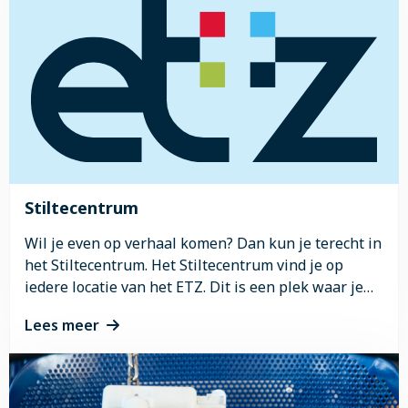
over
Winkels
en
voorzieningen
ETZ
Elisabeth
Stiltecentrum
Wil je even op verhaal komen? Dan kun je terecht in
het Stiltecentrum. Het Stiltecentrum vind je op
iedere locatie van het ETZ. Dit is een plek waar je
je terug kunt trekken.
Lees meer
Lees
meer
over