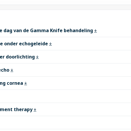
e dag van de Gamma Knife behandeling
ge onder echogeleide
er doorlichting
 echo
ing cornea
tment therapy