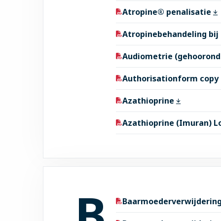
Atropine® penalisatie
Atropinebehandeling bi
Audiometrie (gehooron
Authorisationform copy
Azathioprine
Azathioprine (Imuran) 
B
Baarmoederverwijderin