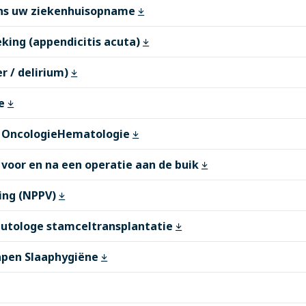
dens uw ziekenhuisopname
king (appendicitis acuta)
r / delirium)
ie
 OncologieHematologie
oor en na een operatie aan de buik
ing (NPPV)
 autologe stamceltransplantatie
lapen Slaaphygiëne