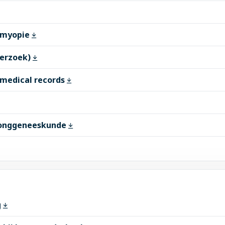
j myopie
derzoek)
 medical records
Longgeneeskunde
g