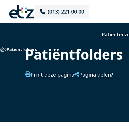
Elisabeth-
(013) 221 00 00
TweeSteden
Ziekenhuis
Patiëntenz
Patiëntfolders
Home
Patiëntfolders
Print deze pagina
Pagina delen?