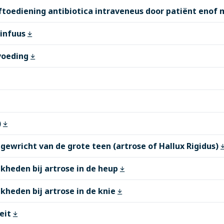
ftoediening antibiotica intraveneus door patiënt enof 
 infuus
tvoeding
)
gewricht van de grote teen (artrose of Hallux Rigidus)
kheden bij artrose in de heup
kheden bij artrose in de knie
eit