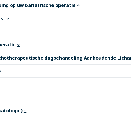
ding op uw bariatrische operatie
est
peratie
chotherapeutische dagbehandeling Aanhoudende Licha
matologie)