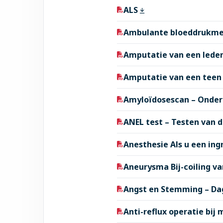
ALS
Ambulante bloeddrukme
Amputatie van een led
Amputatie van een teen
Amyloïdosescan – Onder
ANEL test – Testen van 
Anesthesie Als u een in
Aneurysma Bij-coiling v
Angst en Stemming – D
Anti-reflux operatie bij