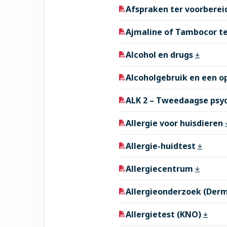
Afspraken ter voorberei
Ajmaline of Tambocor t
Alcohol en drugs
Alcoholgebruik en een o
ALK 2 – Tweedaagse psy
Allergie voor huisdieren
Allergie-huidtest
Allergiecentrum
Allergieonderzoek (Der
Allergietest (KNO)