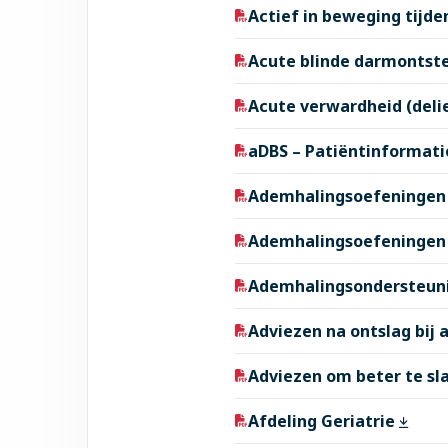
Actief in beweging tij
Acute blinde darmontste
Acute verwardheid (delie
aDBS – Patiëntinformat
Ademhalingsoefeningen
Ademhalingsoefeningen v
Ademhalingsondersteun
Adviezen na ontslag bij
Adviezen om beter te s
Afdeling Geriatrie