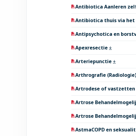
Antibiotica Aanleren zel
Antibiotica thuis via het
Antipsychotica en bors
Apexresectie
Arteriepunctie
Arthrografie (Radiologie
Artrodese of vastzetten 
Artrose Behandelmogelij
Artrose Behandelmogelij
AstmaCOPD en seksualit