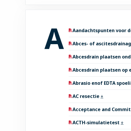
A
Aandachtspunten voor d
Abces- of ascitesdraina
Abcesdrain plaatsen ond
Abcesdrain plaatsen op
Abrasio enof EDTA spoel
AC resectie
Acceptance and Commi
ACTH-simulatietest