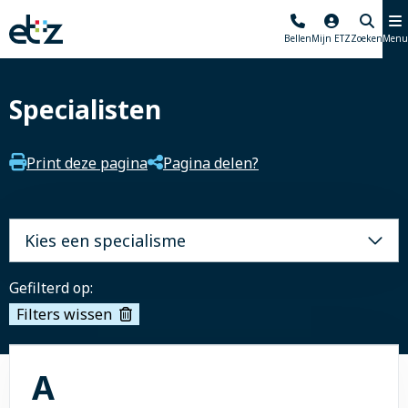
Elisabeth-
Bellen
Mijn ETZ
Zoeken
Menu
TweeSteden
Ziekenhuis
Specialisten
Print deze pagina
Pagina delen?
Kies een specialisme
Gefilterd op:
Filters wissen
Alle onderwerpen met 
A