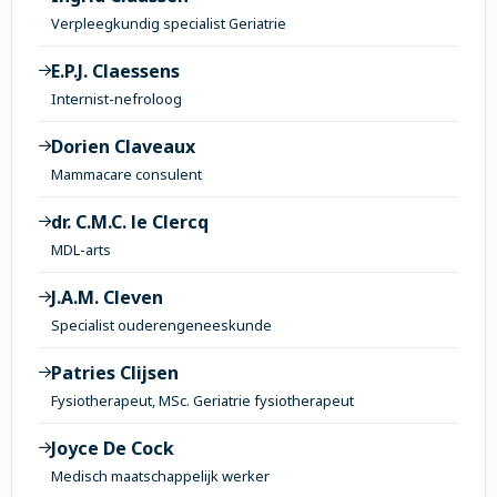
Verpleegkundig specialist Geriatrie
E.P.J. Claessens
Internist-nefroloog
Dorien Claveaux
Mammacare consulent
dr. C.M.C. le Clercq
MDL-arts
J.A.M. Cleven
Specialist ouderengeneeskunde
Patries Clijsen
Fysiotherapeut, MSc. Geriatrie fysiotherapeut
Joyce De Cock
Medisch maatschappelijk werker