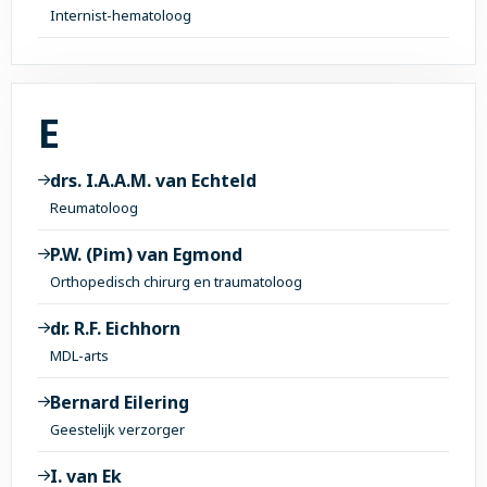
Internist-hematoloog
Alle onderwerpen met 
E
drs. I.A.A.M. van Echteld
Reumatoloog
P.W. (Pim) van Egmond
Orthopedisch chirurg en traumatoloog
dr. R.F. Eichhorn
MDL-arts
Bernard Eilering
Geestelijk verzorger
I. van Ek