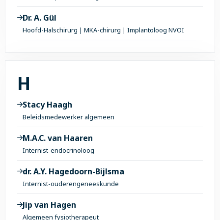
Dr. A. Gül
Hoofd-Halschirurg | MKA-chirurg | Implantoloog NVOI
Alle onderwerpen met 
H
Stacy Haagh
Beleidsmedewerker algemeen
M.A.C. van Haaren
Internist-endocrinoloog
dr. A.Y. Hagedoorn-Bijlsma
Internist-ouderengeneeskunde
Jip van Hagen
Algemeen fysiotherapeut