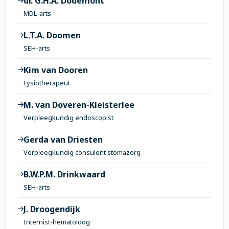
dr. G.H.A. Dodemont
MDL-arts
L.T.A. Doomen
SEH-arts
Kim van Dooren
Fysiotherapeut
M. van Doveren-Kleisterlee
Verpleegkundig endoscopist
Gerda van Driesten
Verpleegkundig consulent stomazorg
B.W.P.M. Drinkwaard
SEH-arts
J. Droogendijk
Internist-hematoloog