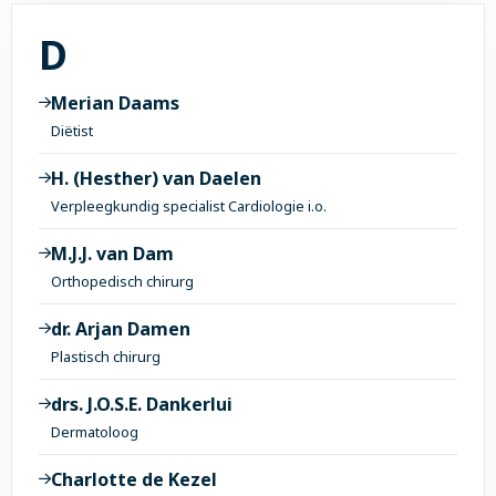
Alle onderwerpen met 
D
Merian Daams
Diëtist
H. (Hesther) van Daelen
Verpleegkundig specialist Cardiologie i.o.
M.J.J. van Dam
Orthopedisch chirurg
dr. Arjan Damen
Plastisch chirurg
drs. J.O.S.E. Dankerlui
Dermatoloog
Charlotte de Kezel