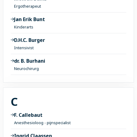
Ergotherapeut
Jan Erik Bunt
Kinderarts
D.H.C. Burger
Intensivist
dr. B. Burhani
Neurochirurg
Alle onderwerpen met 
C
F. Callebaut
Anesthesioloog - pijnspecialist
Ingrid Claassen