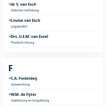
dr. S. van Esch
Internist-nefroloog
Louise van Esch
Logopedist
Drs. U.E.M. van Exsel
Plastisch chirurg
Alle onderwerpen met 
F
C.A. Fiedeldeij
Gynaecoloog
W.M. de Fijter
Vaatchirurg en longchirurg