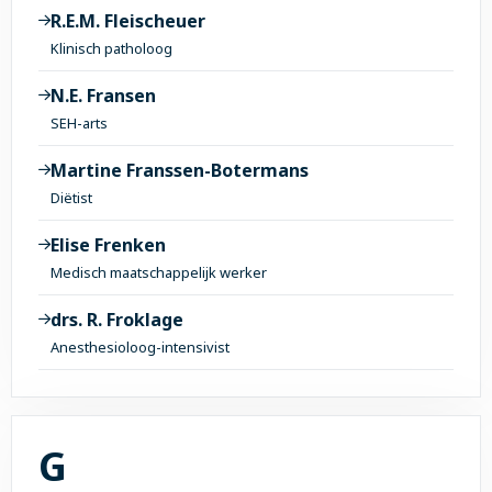
R.E.M. Fleischeuer
Klinisch patholoog
N.E. Fransen
SEH-arts
Martine Franssen-Botermans
Diëtist
Elise Frenken
Medisch maatschappelijk werker
drs. R. Froklage
Anesthesioloog-intensivist
Alle onderwerpen met 
G