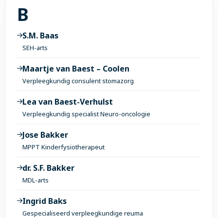
Alle onderwerpen met 
B
S.M. Baas
SEH-arts
Maartje van Baest – Coolen
Verpleegkundig consulent stomazorg
Lea van Baest-Verhulst
Verpleegkundig specialist Neuro-oncologie
Jose Bakker
MPPT Kinderfysiotherapeut
dr. S.F. Bakker
MDL-arts
Ingrid Baks
Gespecialiseerd verpleegkundige reuma