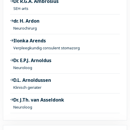
Dr. R.G.A. Ambrosius
SEH-arts
dr. H. Ardon
Neurochirurg
Ilonka Arends
Verpleegkundig consulent stomazorg
Dr. E.P.J. Arnoldus
Neuroloog
D.L. Arnoldussen
Klinisch geriater
Dr. J.Th. van Asseldonk
Neuroloog