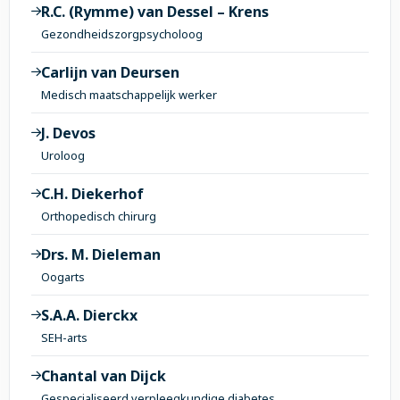
R.C. (Rymme) van Dessel – Krens
Gezondheidszorgpsycholoog
Carlijn van Deursen
Medisch maatschappelijk werker
J. Devos
Uroloog
C.H. Diekerhof
Orthopedisch chirurg
Drs. M. Dieleman
Oogarts
S.A.A. Dierckx
SEH-arts
Chantal van Dijck
Gespecialiseerd verpleegkundige diabetes