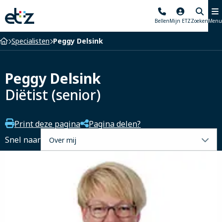
Elisabeth-
Bellen
Mijn ETZ
Zoeken
Menu
TweeSteden
Ziekenhuis
Home
Specialisten
Peggy Delsink
Peggy Delsink
Diëtist (senior)
Print deze pagina
Pagina delen?
Selecteer
Snel naar
een
tabblad