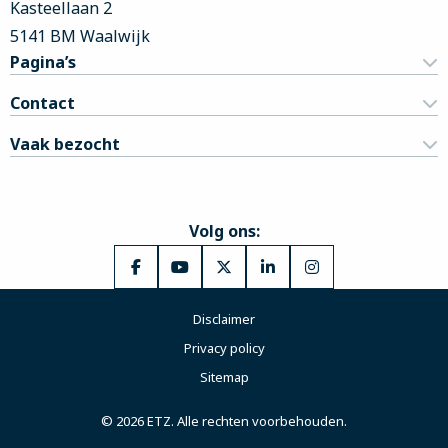
Kasteellaan 2
5141 BM Waalwijk
Pagina’s
Contact
Vaak bezocht
Volg ons:
Ga
Ga
Ga
Ga
Ga
naar
naar
naar
naar
naar
Disclaimer
Facebook
YouTube
X
LinkedIn
Instagram
Privacy policy
Sitemap
© 2026 ETZ. Alle rechten voorbehouden.