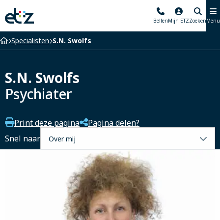
Elisabeth-
Bellen
Mijn ETZ
Zoeken
Menu
TweeSteden
Ziekenhuis
Home
Specialisten
S.N. Swolfs
S.N. Swolfs
Psychiater
Print deze pagina
Pagina delen?
Selecteer
Snel naar
een
tabblad