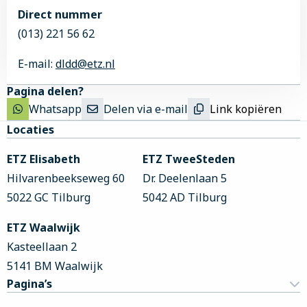
Direct nummer
(013) 221 56 62
E-mail:
dldd@etz.nl
Pagina delen?
Whatsapp
Delen via e-mail
Link kopiëren
Site
Locaties
footer
ETZ Elisabeth
ETZ TweeSteden
Hilvarenbeekseweg 60
Dr. Deelenlaan 5
5022 GC Tilburg
5042 AD Tilburg
ETZ Waalwijk
Kasteellaan 2
5141 BM Waalwijk
Pagina’s