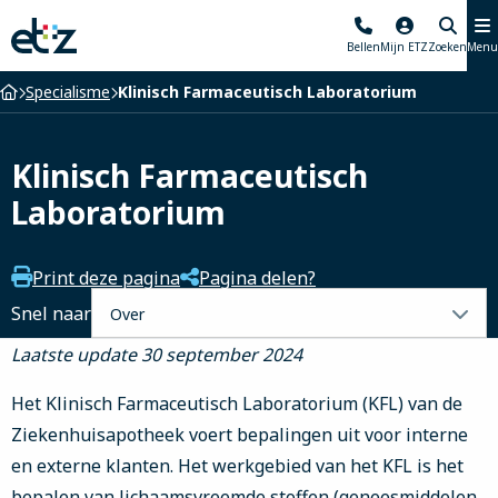
Elisabeth-
Bellen
Mijn ETZ
Zoeken
Menu
TweeSteden
Ziekenhuis
Home
Specialisme
Klinisch Farmaceutisch Laboratorium
Klinisch Farmaceutisch
Laboratorium
Print deze pagina
Pagina delen?
Selecteer
Snel naar
een
Laatste update 30 september 2024
tabblad
Het Klinisch Farmaceutisch Laboratorium (KFL) van de
Ziekenhuisapotheek voert bepalingen uit voor interne
en externe klanten. Het werkgebied van het KFL is het
bepalen van lichaamsvreemde stoffen (geneesmiddelen,