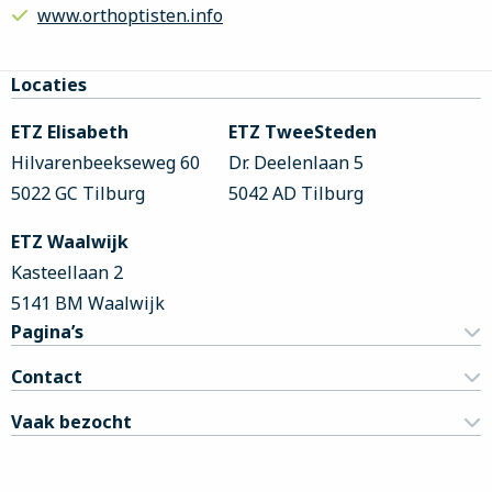
www.orthoptisten.info
Site
Locaties
footer
ETZ Elisabeth
ETZ TweeSteden
Hilvarenbeekseweg 60
Dr. Deelenlaan 5
5022 GC Tilburg
5042 AD Tilburg
ETZ Waalwijk
Kasteellaan 2
5141 BM Waalwijk
Pagina’s
Contact
Vaak bezocht