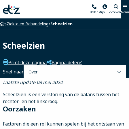
Elisabeth-
Bellen
Mijn ETZ
Zoeken
Menu
TweeSteden
Ziekenhuis
Home
Ziekte en Behandeling
Scheelzien
Scheelzien
Print deze pagina
Pagina delen?
Selecteer
Snel naar
een
Laatste update 03 mei 2024
tabblad
Scheelzien is een verstoring van de balans tussen het
rechter- en het linkeroog.
Oorzaken
Factoren die een rol kunnen spelen bij het ontstaan van