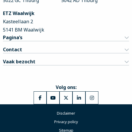
5022 GC Tilburg
5042 AD Tilburg
ETZ Waalwijk
Kasteellaan 2
5141 BM Waalwijk
Pagina’s
Contact
Vaak bezocht
Volg ons:
Ga
Ga
Ga
Ga
Ga
naar
naar
naar
naar
naar
Disclaimer
Facebook
YouTube
X
LinkedIn
Instagram
Privacy policy
Sitemap