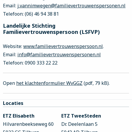
Email:
j.vannimwegen@familievertrouwenspersonen.nl
Telefoon: (06) 46 94 38 81
Landelijke Stichting
Familievertrouwenspersoon (LSFVP)
Website:
www.familievertrouwenspersoon.nl
.
Email:
info@familievertrouwenspersonen.nl
Telefoon: 0900 333 22 22
Open
het klachtenformulier WvGGZ
(pdf, 79 kB).
Site
Locaties
footer
ETZ Elisabeth
ETZ TweeSteden
Hilvarenbeekseweg 60
Dr. Deelenlaan 5