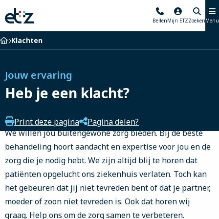
Elisabeth-
Bellen
Mijn ETZ
Zoeken
Menu
TweeSteden
Ziekenhuis
Home
Klachten
Jouw ervaring
Heb je een klacht?
Print deze pagina
Pagina delen?
We willen jou buitengewone zorg bieden. Bij de beste
behandeling hoort aandacht en expertise voor jou en de
zorg die je nodig hebt. We zijn altijd blij te horen dat
patiënten opgelucht ons ziekenhuis verlaten. Toch kan
het gebeuren dat jij niet tevreden bent of dat je partner,
moeder of zoon niet tevreden is. Ook dat horen wij
graag. Help ons om de zorg samen te verbeteren.