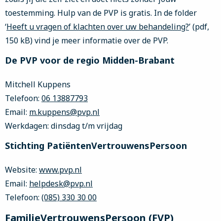
toestemming. Hulp van de PVP is gratis. In de folder
‘
Heeft u vragen of klachten over uw behandeling?
’ (pdf,
150 kB) vind je meer informatie over de PVP.
De PVP voor de regio Midden-Brabant
Mitchell Kuppens
Telefoon:
06 13887793
Email:
m.kuppens@pvp.nl
Werkdagen: dinsdag t/m vrijdag
Stichting PatiëntenVertrouwensPersoon
Website:
www.pvp.nl
Email:
helpdesk@pvp.nl
Telefoon:
(085) 330 30 00
FamilieVertrouwensPersoon (FVP)