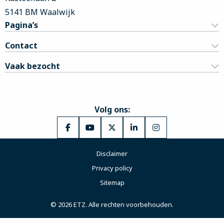
5141 BM Waalwijk
Pagina’s
Contact
Vaak bezocht
Volg ons:
Ga
Ga
Ga
Ga
Ga
naar
naar
naar
naar
naar
Disclaimer
Facebook
YouTube
X
LinkedIn
Instagram
Privacy policy
Sitemap
© 2026 ETZ. Alle rechten voorbehouden.