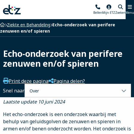
Elisabeth-
Bellen
Mijn ETZ
Zoeken
Menu
TweeSteden
Ziekenhuis
Home
Ziekte en Behandeling
Echo-onderzoek van perifere
zenuwen en/of spieren
Echo-onderzoek van perifere
zenuwen en/of spieren
Print deze pagina
Pagina delen?
Selecteer
Snel naar
een
Laatste update 10 juni 2024
tabblad
Het echo-onderzoek is een onderzoek waarbij met
behulp van geluidsgolven de zenuwen en spieren in
armen en/of benen onderzocht worden. Het onderzoek is