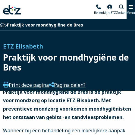
Elisabeth-
Bellen
Mijn ETZ
Zoeken
Menu
TweeSteden
Ziekenhuis
Home
Praktijk voor mondhygiëne de Bres
ETZ Elisabeth
Praktijk voor mondhygiëne de
Bres
Print deze pagina
Pagina delen?
Praktijk voor mondhygiëne de Bres is de praktijk
voor mondzorg op locatie ETZ Elisabeth. Met
preventieve mondzorg voorkomen mondhygiënisten
het ontstaan van gebits -en tandvleesproblemen.
Wanneer bij een behandeling een moeilijkere aanpak