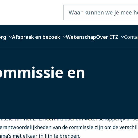
org
Afspraak en bezoek
Wetenschap
Over ETZ
Conta
mmissie en
ssie van het ETZ heeft als doel om wetenschappelijk onde
e verantwoordelijkheden van de commissie zijn om de verschi
a’s met elkaar in lijn te brengen.