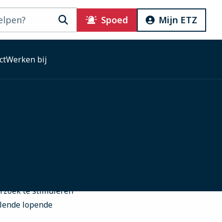
Zoeken
Spoed
Mijn ETZ
ct
Werken bij
rzoek te stimuleren
llende lopende