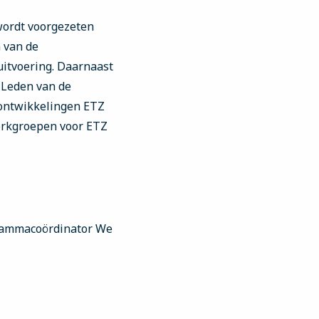
wordt voorgezeten
 van de
uitvoering. Daarnaast
 Leden van de
sontwikkelingen ETZ
erkgroepen voor ETZ
grammacoördinator We