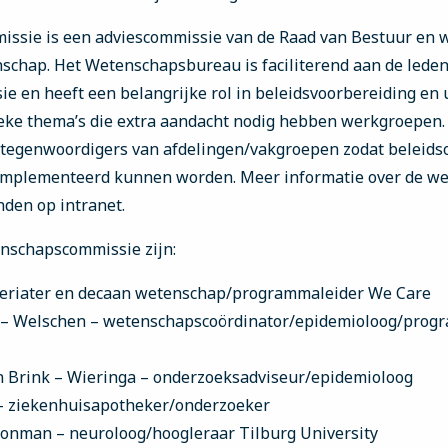
ssie is een adviescommissie van de Raad van Bestuur en 
schap. Het Wetenschapsbureau is faciliterend aan de leden
 en heeft een belangrijke rol in beleidsvoorbereiding en 
ieke thema’s die extra aandacht nodig hebben werkgroepen.
rtegenwoordigers van afdelingen/vakgroepen zodat beleid
ïmplementeerd kunnen worden. Meer informatie over de w
nden op intranet.
nschapscommissie zijn:
geriater en decaan wetenschap/programmaleider We Care
r – Welschen – wetenschapscoördinator/epidemioloog/pro
n Brink – Wieringa – onderzoeksadviseur/epidemioloog
 – ziekenhuisapotheker/onderzoeker
hoonman – neuroloog/hoogleraar Tilburg University