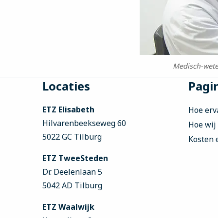
Medisch-wete
Site
Locaties
Pagin
footer
ETZ Elisabeth
Hoe erv
Hilvarenbeekseweg 60
Hoe wij
5022 GC Tilburg
Kosten 
ETZ TweeSteden
Dr. Deelenlaan 5
5042 AD Tilburg
ETZ Waalwijk