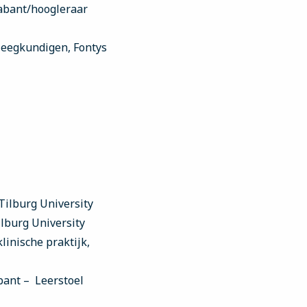
rabant/hoogleraar
leegkundigen, Fontys
 Tilburg University
ilburg University
linische praktijk,
bant – Leerstoel