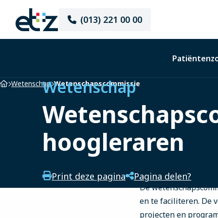
Elisabeth-
(013) 221 00 00
TweeSteden
Ziekenhuis
Patiëntenz
Wetenschap
Home
Wetenschap
Wetenschapscommissie
Wetenschapsco
hoogleraren
Print deze pagina
Pagina delen?
De wetenschapscommi
en te faciliteren. D
projecten en programm