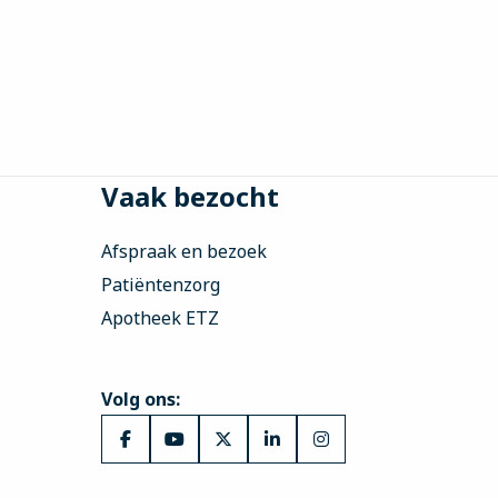
Vaak bezocht
Afspraak en bezoek
Patiëntenzorg
Apotheek ETZ
Volg ons:
Ga
Ga
Ga
Ga
Ga
naar
naar
naar
naar
naar