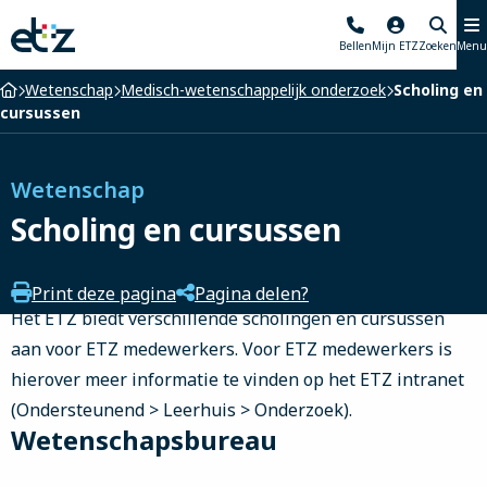
Elisabeth-
Bellen
Mijn ETZ
Zoeken
Menu
TweeSteden
Ziekenhuis
Home
Wetenschap
Medisch-wetenschappelijk onderzoek
Scholing en
cursussen
Wetenschap
Scholing en cursussen
Print deze pagina
Pagina delen?
Het ETZ biedt verschillende scholingen en cursussen
aan voor ETZ medewerkers. Voor ETZ medewerkers is
hierover meer informatie te vinden op het ETZ intranet
(Ondersteunend > Leerhuis > Onderzoek).
Wetenschapsbureau