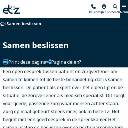
Elisabeth-
Bellen
Mijn ETZ
Zoeken
Menu
TweeSteden
Ziekenhuis
Home
Samen beslissen
Samen beslissen
Print deze pagina
Pagina delen?
Een open gesprek tussen patiënt en zorgverlener om
samen te komen tot de beste behandeling: dat is samen
beslissen. De patiënt als expert over het eigen lijf en de
situatie, de zorgverlener als medisch specialist. Dit zorgt
voor goede, passende zorg waar mensen achter staan.
Zorg op maat gebeurt steeds meer, ook in het ETZ. Het
begint met een goed gesprek in de spreekkamer. Het
samen praten en beslissen over de beste passende zorg