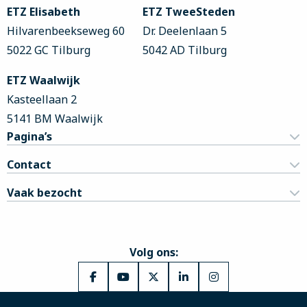
footer
ETZ Elisabeth
ETZ TweeSteden
Hilvarenbeekseweg 60
Dr. Deelenlaan 5
5022 GC Tilburg
5042 AD Tilburg
ETZ Waalwijk
Kasteellaan 2
5141 BM Waalwijk
Pagina’s
Contact
Vaak bezocht
Volg ons:
Ga
Ga
Ga
Ga
Ga
naar
naar
naar
naar
naar