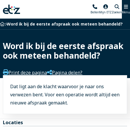
Elisabeth-
Bellen
Mijn ETZ
Zoeken
Menu
TweeSteden
Ziekenhuis
Home
Word ik bij de eerste afspraak ook meteen behandeld?
Word ik bij de eerste afspraak
ook meteen behandeld?
Print deze pagina
Pagina delen?
Dat ligt aan de klacht waarvoor je naar ons
verwezen bent. Voor een operatie wordt altijd een
nieuwe afspraak gemaakt.
Site
Locaties