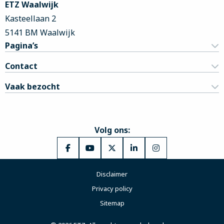
ETZ Waalwijk
Kasteellaan 2
5141 BM Waalwijk
Pagina’s
Contact
Vaak bezocht
Volg ons:
Ga
Ga
Ga
Ga
Ga
naar
naar
naar
naar
naar
Disclaimer
Facebook
YouTube
X
LinkedIn
Instagram
Privacy policy
Sitemap