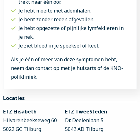
trekt naar één oor.
Je hebt moeite met ademhalen.
Je bent zonder reden afgevallen.
Je hebt opgezette of pijnlijke lymfeklieren in
je nek.
Je ziet bloed in je speeksel of keel.
Als je één of meer van deze symptomen hebt,
neem dan contact op met je huisarts of de KNO-
polikliniek.
Site
Locaties
footer
ETZ Elisabeth
ETZ TweeSteden
Hilvarenbeekseweg 60
Dr. Deelenlaan 5
5022 GC Tilburg
5042 AD Tilburg