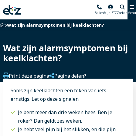
Elisabeth-
Bellen
Mijn ETZ
Zoeken
Menu
TweeSteden
Ziekenhuis
Home
Wat zijn alarmsymptomen bij keelklachten?
Wat zijn alarmsymptomen bij
keelklachten?
Print deze pagina
Pagina delen?
Soms zijn keelklachten een teken van iets
ernstigs. Let op deze signalen:
Je bent meer dan drie weken hees. Ben je
roker? Dan geldt zes weken.
Je hebt veel pijn bij het slikken, en die pijn