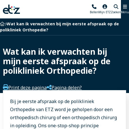
Elisabeth-
Bellen
Mijn ETZ
Zoeken
Menu
TweeSteden
Ziekenhuis
Home
Wat kan ik verwachten bij mijn eerste afspraak op de
polikliniek Orthopedie?
Wat kan ik verwachten bij
mijn eerste afspraak op de
polikliniek Orthopedie?
Print deze pagina
Pagina delen?
Bij je eerste afspraak op de polikliniek
Orthopedie van ETZ word je geholpen door een
orthopedisch chirurg of een orthopedisch chirurg
in opleiding. Ons one-stop-shop principe