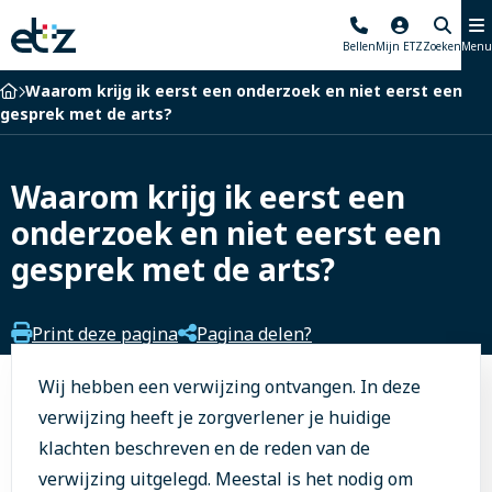
Elisabeth-
Bellen
Mijn ETZ
Zoeken
Menu
TweeSteden
Ziekenhuis
Home
Waarom krijg ik eerst een onderzoek en niet eerst een
gesprek met de arts?
Waarom krijg ik eerst een
onderzoek en niet eerst een
gesprek met de arts?
Print deze pagina
Pagina delen?
Wij hebben een verwijzing ontvangen. In deze
verwijzing heeft je zorgverlener je huidige
klachten beschreven en de reden van de
verwijzing uitgelegd. Meestal is het nodig om