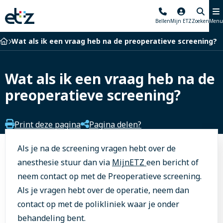
Elisabeth-
Bellen
Mijn ETZ
Zoeken
Menu
TweeSteden
Ziekenhuis
Home
Wat als ik een vraag heb na de preoperatieve screening?
Wat als ik een vraag heb na de
preoperatieve screening?
Print deze pagina
Pagina delen?
Als je na de screening vragen hebt over de
anesthesie stuur dan via
MijnETZ
een bericht of
neem contact op met de Preoperatieve screening.
Als je vragen hebt over de operatie, neem dan
contact op met de polikliniek waar je onder
behandeling bent.