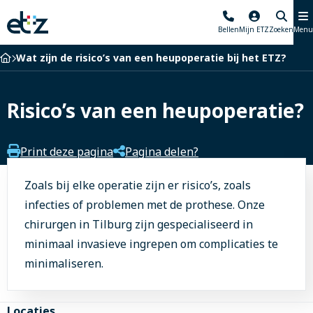
Elisabeth-
Bellen
Mijn ETZ
Zoeken
Menu
TweeSteden
Ziekenhuis
Home
Wat zijn de risico’s van een heupoperatie bij het ETZ?
Risico’s van een heupoperatie?
Print deze pagina
Pagina delen?
Zoals bij elke operatie zijn er risico’s, zoals
infecties of problemen met de prothese. Onze
chirurgen in Tilburg zijn gespecialiseerd in
minimaal invasieve ingrepen om complicaties te
minimaliseren.
Site
Locaties