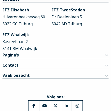
footer
ETZ Elisabeth
ETZ TweeSteden
Hilvarenbeekseweg 60
Dr. Deelenlaan 5
5022 GC Tilburg
5042 AD Tilburg
ETZ Waalwijk
Kasteellaan 2
5141 BM Waalwijk
Pagina’s
Contact
Vaak bezocht
Volg ons:
Ga
Ga
Ga
Ga
Ga