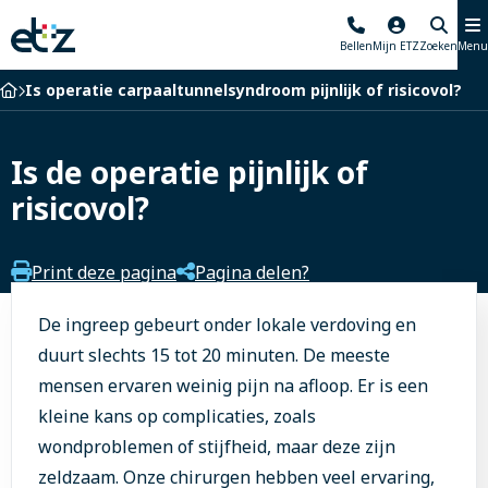
Elisabeth-
Bellen
Mijn ETZ
Zoeken
Menu
TweeSteden
Ziekenhuis
Home
Is operatie carpaaltunnelsyndroom pijnlijk of risicovol?
Is de operatie pijnlijk of
risicovol?
Print deze pagina
Pagina delen?
De ingreep gebeurt onder lokale verdoving en
duurt slechts 15 tot 20 minuten. De meeste
mensen ervaren weinig pijn na afloop. Er is een
kleine kans op complicaties, zoals
wondproblemen of stijfheid, maar deze zijn
zeldzaam. Onze chirurgen hebben veel ervaring,