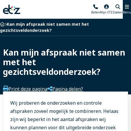
Elisabeth-
Bellen
Mijn ETZ
Zoeken
Menu
TweeSteden
Ziekenhuis
Home
Kan mijn afspraak niet samen met het
gezichtsveldonderzoek?
Kan mijn afspraak niet samen
met het
gezichtsveldonderzoek?
Print deze pagina
Pagina delen?
Wij proberen de onderzoeken en controle
afspraken zoveel mogelijk te combineren. Helaas
zijn wij beperkt in het aantal afspraken wij
kunnen plannen voor dit uitgebreide onderzoek