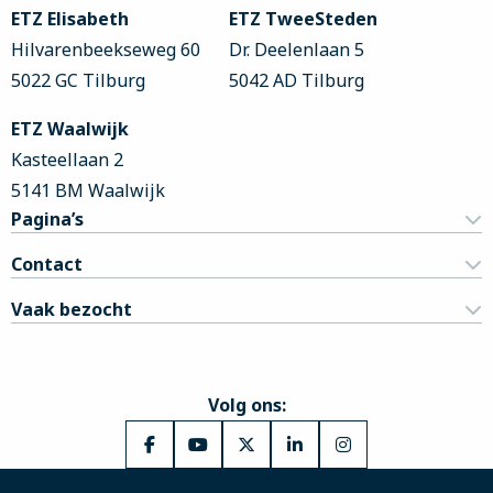
footer
ETZ Elisabeth
ETZ TweeSteden
Hilvarenbeekseweg 60
Dr. Deelenlaan 5
5022 GC Tilburg
5042 AD Tilburg
ETZ Waalwijk
Kasteellaan 2
5141 BM Waalwijk
Pagina’s
Contact
Vaak bezocht
Volg ons:
Ga
Ga
Ga
Ga
Ga
naar
naar
naar
naar
naar