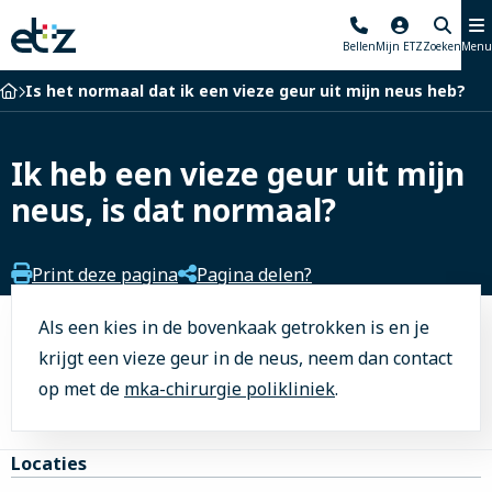
Elisabeth-
Bellen
Mijn ETZ
Zoeken
Menu
TweeSteden
Ziekenhuis
Home
Is het normaal dat ik een vieze geur uit mijn neus heb?
Ik heb een vieze geur uit mijn
neus, is dat normaal?
Print deze pagina
Pagina delen?
Als een kies in de bovenkaak getrokken is en je
krijgt een vieze geur in de neus, neem dan contact
op met de
mka-chirurgie polikliniek
.
Site
Locaties