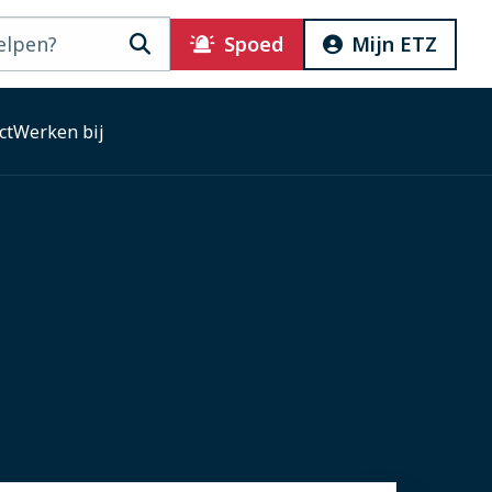
Zoeken
Spoed
Mijn ETZ
ct
Werken bij