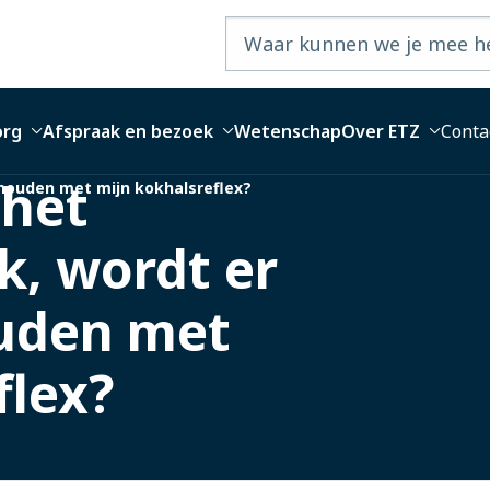
org
Afspraak en bezoek
Wetenschap
Over ETZ
Conta
 het
houden met mijn kokhalsreflex?
, wordt er
uden met
flex?