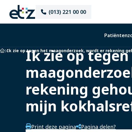
Elisabeth-
(013) 221 00 00
TweeSteden
Ziekenhuis
Patiëntenz
Ik zie op tegen
Home
Ik zie op tegen het maagonderzoek, wordt er rekening ge
maagonderzoek
rekening geho
mijn kokhalsre
Print deze pagina
Pagina delen?