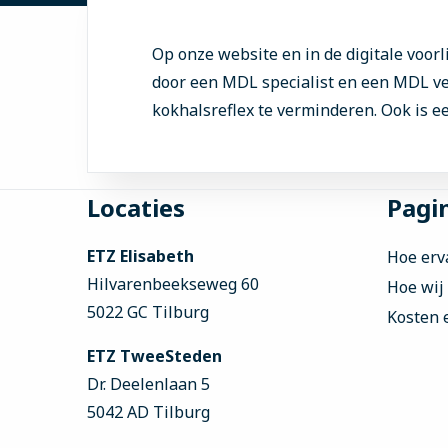
Op onze website en in de digitale voor
door een MDL specialist en een MDL ver
kokhalsreflex te verminderen. Ook is ee
Site
Locaties
Pagin
footer
ETZ Elisabeth
Hoe erv
Hilvarenbeekseweg 60
Hoe wij
5022 GC Tilburg
Kosten 
ETZ TweeSteden
Dr. Deelenlaan 5
5042 AD Tilburg