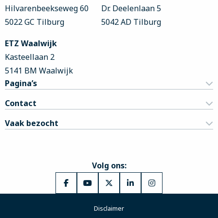
Hilvarenbeekseweg 60
Dr. Deelenlaan 5
5022 GC Tilburg
5042 AD Tilburg
ETZ Waalwijk
Kasteellaan 2
5141 BM Waalwijk
Pagina’s
Contact
Vaak bezocht
Volg ons:
Ga
Ga
Ga
Ga
Ga
naar
naar
naar
naar
naar
Disclaimer
Facebook
YouTube
X
LinkedIn
Instagram