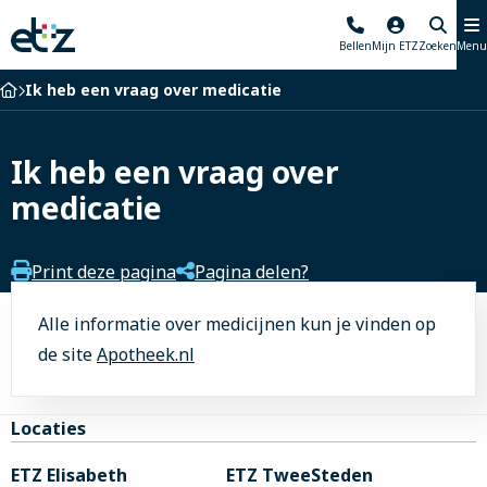
Elisabeth-
Bellen
Mijn ETZ
Zoeken
Menu
TweeSteden
Ziekenhuis
Home
Ik heb een vraag over medicatie
Ik heb een vraag over
medicatie
Print deze pagina
Pagina delen?
Alle informatie over medicijnen kun je vinden op
de site
Apotheek.nl
Site
Locaties
footer
ETZ Elisabeth
ETZ TweeSteden