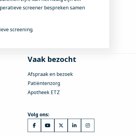
operatieve screener bespreken samen
ieve screening.
Vaak bezocht
Afspraak en bezoek
Patiëntenzorg
Apotheek ETZ
Volg ons:
Ga
Ga
Ga
Ga
Ga
naar
naar
naar
naar
naar