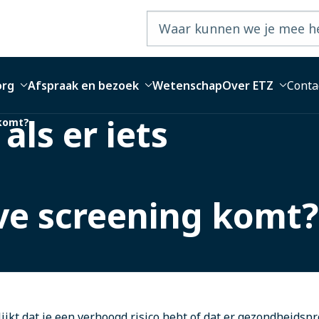
org
Afspraak en bezoek
Wetenschap
Over ETZ
Conta
als er iets
 komt?
ve screening komt?
lijkt dat je een verhoogd risico hebt of dat er gezondheidsp