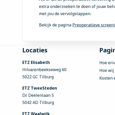
extra onderzoeken te doen of jouw beh
met jou de vervolgstappen.
Bekijk de pagina
Preoperatieve screen
Site
Locaties
Pagin
footer
ETZ Elisabeth
Hoe erv
Hilvarenbeekseweg 60
Hoe wij
5022 GC Tilburg
Kosten 
ETZ TweeSteden
Dr. Deelenlaan 5
5042 AD Tilburg
ETZ Waalwijk