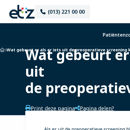
Elisabeth-
(013) 221 00 00
TweeSteden
Ziekenhuis
Patiëntenz
Wat gebeurt er 
Home
Wat gebeurt er als er iets uit de preoperatieve screening
uit
de preoperatie
Print deze pagina
Pagina delen?
Als er uit de preoperatieve screening b