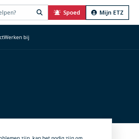
Zoeken
Spoed
Mijn ETZ
ct
Werken bij
roblemen zijn, kan het nodig zijn om