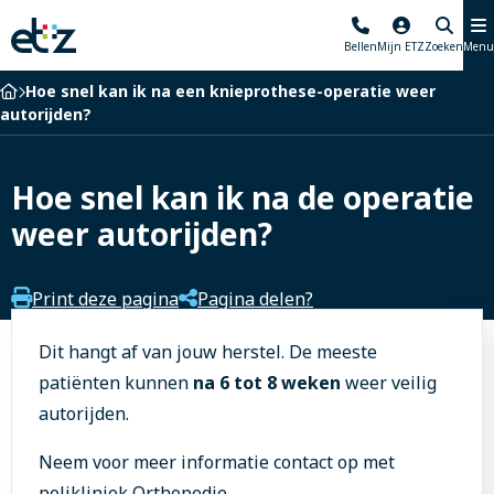
Elisabeth-
Bellen
Mijn ETZ
Zoeken
Menu
TweeSteden
Ziekenhuis
Home
Hoe snel kan ik na een knieprothese-operatie weer
autorijden?
Hoe snel kan ik na de operatie
weer autorijden?
Print deze pagina
Pagina delen?
Dit hangt af van jouw herstel. De meeste
patiënten kunnen
na 6 tot 8 weken
weer veilig
autorijden.
Neem voor meer informatie contact op met
polikliniek Orthopedie
.