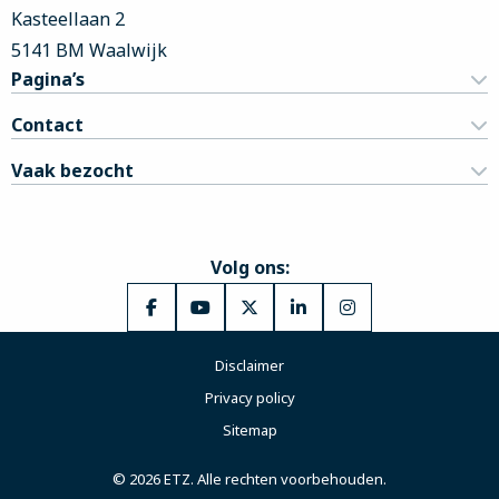
Kasteellaan 2
5141 BM Waalwijk
Pagina’s
Contact
Vaak bezocht
Volg ons:
Ga
Ga
Ga
Ga
Ga
naar
naar
naar
naar
naar
Disclaimer
Facebook
YouTube
X
LinkedIn
Instagram
Privacy policy
Sitemap
© 2026 ETZ. Alle rechten voorbehouden.