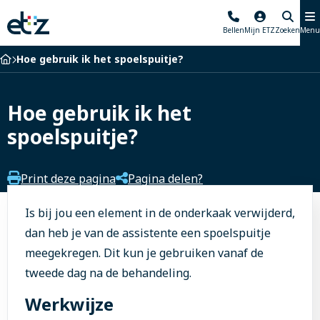
Elisabeth-
Bellen
Mijn ETZ
Zoeken
Menu
TweeSteden
Ziekenhuis
Home
Hoe gebruik ik het spoelspuitje?
Hoe gebruik ik het
spoelspuitje?
Print deze pagina
Pagina delen?
Is bij jou een element in de onderkaak verwijderd,
dan heb je van de assistente een spoelspuitje
meegekregen. Dit kun je gebruiken vanaf de
tweede dag na de behandeling.
Werkwijze