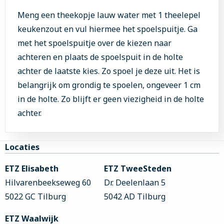
Meng een theekopje lauw water met 1 theelepel
keukenzout en vul hiermee het spoelspuitje. Ga
met het spoelspuitje over de kiezen naar
achteren en plaats de spoelspuit in de holte
achter de laatste kies. Zo spoel je deze uit. Het is
belangrijk om grondig te spoelen, ongeveer 1 cm
in de holte. Zo blijft er geen viezigheid in de holte
achter.
Site
Locaties
footer
ETZ Elisabeth
ETZ TweeSteden
Hilvarenbeekseweg 60
Dr. Deelenlaan 5
5022 GC Tilburg
5042 AD Tilburg
ETZ Waalwijk