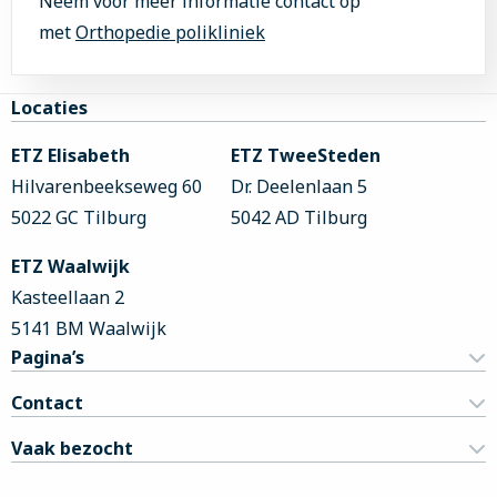
Neem voor meer informatie contact op
met
Orthopedie polikliniek
Site
Locaties
footer
ETZ Elisabeth
ETZ TweeSteden
Hilvarenbeekseweg 60
Dr. Deelenlaan 5
5022 GC Tilburg
5042 AD Tilburg
ETZ Waalwijk
Kasteellaan 2
5141 BM Waalwijk
Pagina’s
Contact
Vaak bezocht