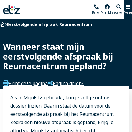
Elisabeth-
Bellen
Mijn ETZ
Zoeken
Menu
TweeSteden
Ziekenhuis
Home
Eerstvolgende afspraak Reumacentrum
Wanneer staat mijn
eerstvolgende afspraak bij
Reumacentrum gepland?
Print deze pagina
Pagina delen?
Als je MijnETZ gebruikt, kun je zelf je online
dossier inzien. Daarin staat de datum voor de
eerstvolgende afspraak bij het Reumacentrum.
Zodra een nieuwe afspraak is gepland, krijg je
altijd via MijnETZ automatisch bericht.