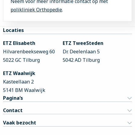
Neem voor meer informatie contact op met
polikliniek Orthopedie
.
Site
Locaties
footer
ETZ Elisabeth
ETZ TweeSteden
Hilvarenbeekseweg 60
Dr. Deelenlaan 5
5022 GC Tilburg
5042 AD Tilburg
ETZ Waalwijk
Kasteellaan 2
5141 BM Waalwijk
Pagina’s
Contact
Vaak bezocht