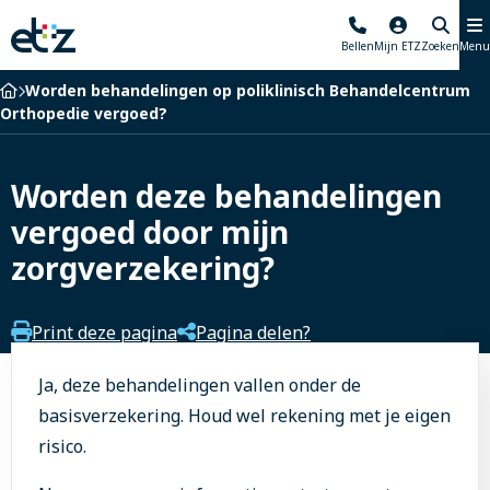
Elisabeth-
Bellen
Mijn ETZ
Zoeken
Menu
TweeSteden
Ziekenhuis
Home
Worden behandelingen op poliklinisch Behandelcentrum
Orthopedie vergoed?
Worden deze behandelingen
vergoed door mijn
zorgverzekering?
Print deze pagina
Pagina delen?
Ja, deze behandelingen vallen onder de
basisverzekering. Houd wel rekening met je eigen
risico.