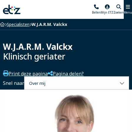
Elisabeth-
Bellen
Mijn ETZ
Zoeken
Menu
TweeSteden
Ziekenhuis
Home
Specialisten
W.J.A.R.M. Valckx
W.J.A.R.M. Valckx
Klinisch geriater
Print deze pagina
Pagina delen?
Selecteer
Snel naar
een
tabblad