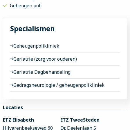
Geheugen poli
Specialismen
Geheugenpolikliniek
Geriatrie (zorg voor ouderen)
Geriatrie Dagbehandeling
Gedragsneurologie / geheugenpolikliniek
Site
Locaties
footer
ETZ Elisabeth
ETZ TweeSteden
Hilvarenbeekseweg 60
Dr. Deelenlaan 5