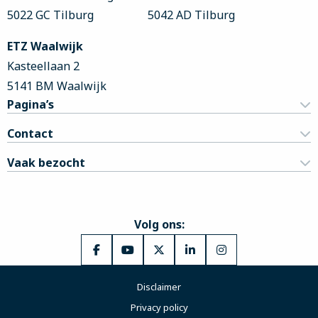
5022 GC Tilburg
5042 AD Tilburg
ETZ Waalwijk
Kasteellaan 2
5141 BM Waalwijk
Pagina’s
Contact
Vaak bezocht
Volg ons:
Ga
Ga
Ga
Ga
Ga
naar
naar
naar
naar
naar
Disclaimer
Facebook
YouTube
X
LinkedIn
Instagram
Privacy policy