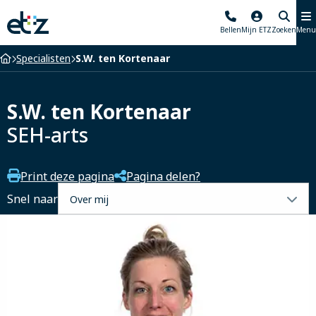
Elisabeth-
Bellen
Mijn ETZ
Zoeken
Menu
TweeSteden
Ziekenhuis
Home
Specialisten
S.W. ten Kortenaar
S.W. ten Kortenaar
SEH-arts
Print deze pagina
Pagina delen?
Selecteer
Snel naar
een
tabblad