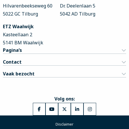
Hilvarenbeekseweg 60
Dr. Deelenlaan 5
5022 GC Tilburg
5042 AD Tilburg
ETZ Waalwijk
Kasteellaan 2
5141 BM Waalwijk
Pagina’s
Contact
Vaak bezocht
Volg ons:
Ga
Ga
Ga
Ga
Ga
naar
naar
naar
naar
naar
Disclaimer
Facebook
YouTube
X
LinkedIn
Instagram