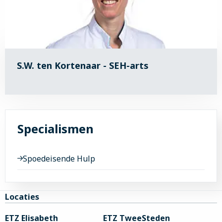
S.W. ten Kortenaar - SEH-arts
Specialismen
Spoedeisende Hulp
Site
Locaties
footer
ETZ Elisabeth
ETZ TweeSteden