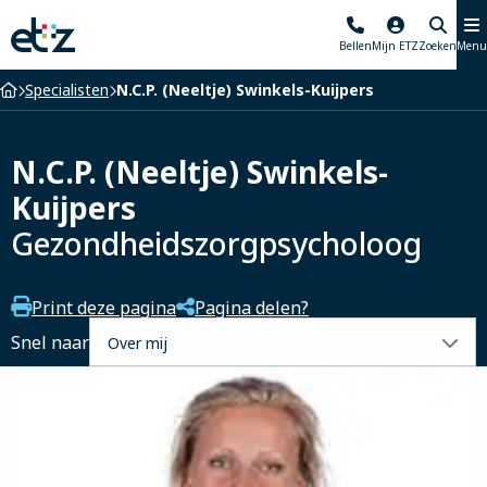
Elisabeth-
Bellen
Mijn ETZ
Zoeken
Menu
TweeSteden
Ziekenhuis
Home
Specialisten
N.C.P. (Neeltje) Swinkels-Kuijpers
N.C.P. (Neeltje) Swinkels-
Kuijpers
Gezondheidszorgpsycholoog
Print deze pagina
Pagina delen?
Selecteer
Snel naar
een
tabblad