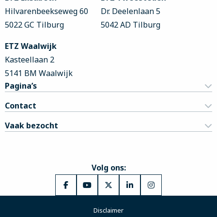
Hilvarenbeekseweg 60
Dr. Deelenlaan 5
5022 GC Tilburg
5042 AD Tilburg
ETZ Waalwijk
Kasteellaan 2
5141 BM Waalwijk
Pagina’s
Contact
Vaak bezocht
Volg ons:
Ga
Ga
Ga
Ga
Ga
naar
naar
naar
naar
naar
Disclaimer
Facebook
YouTube
X
LinkedIn
Instagram