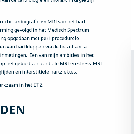
 van de cardiologie en thoraxchirurgie zijn
n echocardiografie en MRI van het hart.
orming gevolgd in het Medisch Spectrum
ing opgedaan met peri-procedurele
en van hartkleppen via de lies of aorta
rainmetingen. Een van mijn ambities in het
 op het gebied van cardiale MRI en stress-MRI
ijden en interstitiële hartziektes.
erkzaam in het ETZ.
EDEN