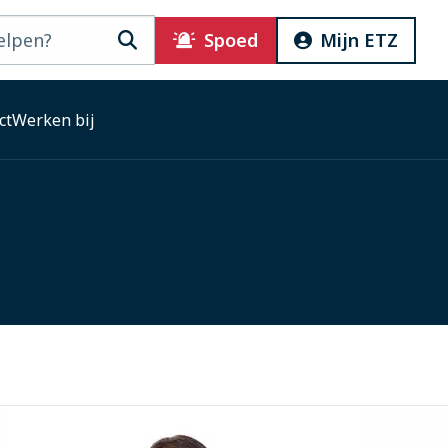
Zoeken
Spoed
Mijn ETZ
ct
Werken bij