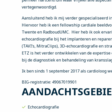
perifeer hartcentrum waar vrijwel alle aspecten
vertegenwoordigd.
Aansluitend heb ik mij verder gespecialiseerd i
Hiervoor heb ik een fellowship cardiale beeldv
Twente en RadboudUMC. Hier heb ik ook ervar
echocardiografie bij het implanteren en reparer
(TAVI’s, MitraClips), 3D-echocardiografie en st
ETZ is het verder ontwikkelen van de expertise
bij de diagnostiek en behandeling van kransslagl
Ik ben sinds 1 september 2017 als cardioloog w
BIG-registratie: 49067019901
AANDACHTSGEBI
Echocardiografie