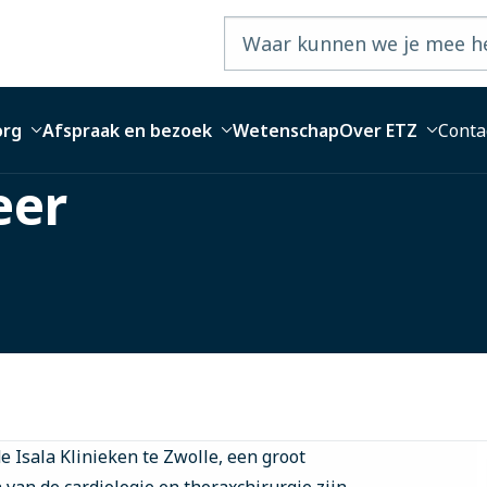
org
Afspraak en bezoek
Wetenschap
Over ETZ
Conta
eer
de Isala Klinieken te Zwolle, een groot