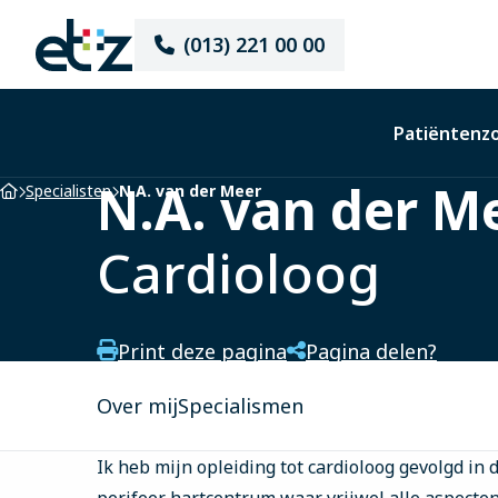
Elisabeth-
(013) 221 00 00
TweeSteden
Ziekenhuis
Patiëntenz
N.A. van der M
Home
Specialisten
N.A. van der Meer
Cardioloog
Print deze pagina
Pagina delen?
Over mij
Specialismen
Ik heb mijn opleiding tot cardioloog gevolgd in 