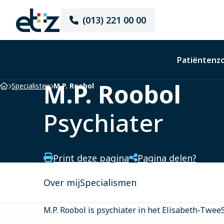
Elisabeth-
(013) 221 00 00
TweeSteden
Ziekenhuis
Patiëntenz
M.P. Roobol
Home
Specialisten
M.P. Roobol
Psychiater
Print deze pagina
Pagina delen?
Over mij
Specialismen
M.P. Roobol is psychiater in het Elisabeth-Twee