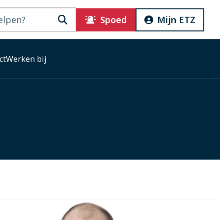
Zoeken
Spoed
Mijn ETZ
ct
Werken bij