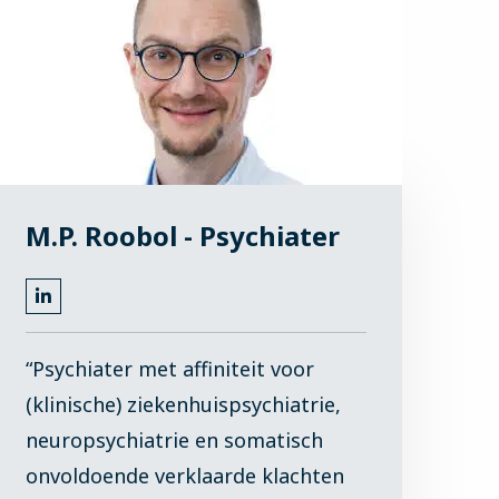
M.P. Roobol - Psychiater
Ga
naar
LinkedIn
“Psychiater met affiniteit voor
(klinische) ziekenhuispsychiatrie,
neuropsychiatrie en somatisch
onvoldoende verklaarde klachten