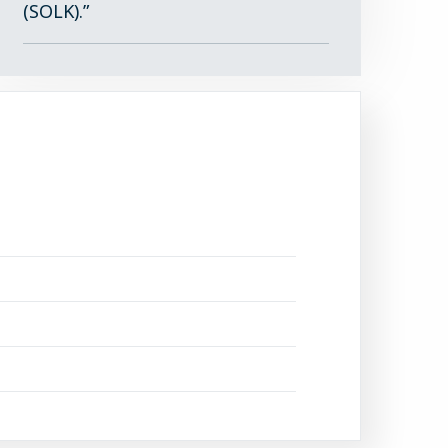
(SOLK).”