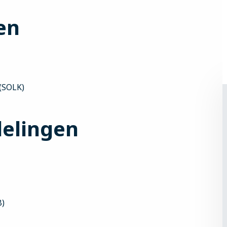
en
(SOLK)
delingen
B)