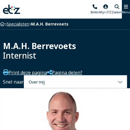
Elisabeth-
Bellen
Mijn ETZ
Zoeken
Menu
TweeSteden
Ziekenhuis
Home
Specialisten
M.A.H. Berrevoets
M.A.H. Berrevoets
Internist
Print deze pagina
Pagina delen?
Selecteer
Snel naar
een
tabblad