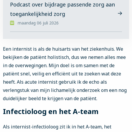
Podcast over bijdrage passende zorg aan
toegankelijkheid zorg
Lees
maandag 06 juli 2026
meer
over
Podcast
over
Een internist is als de huisarts van het ziekenhuis. We
bijdrage
bekijken de patiënt holistisch, dus we nemen alles mee
passende
in de overwegingen. Mijn doel is om samen met de
zorg
aan
patiënt snel, veilig en efficiënt uit te zoeken wat deze
toegankelijkheid
heeft. Als acute internist gebruik ik de echo als
zorg
verlengstuk van mijn lichamelijk onderzoek om een nog
duidelijker beeld te krijgen van de patiënt.
Infectioloog en het A-team
Als internist-infectioloog zit ik in het A-team, het