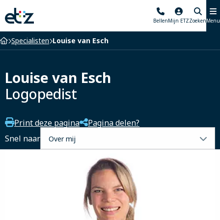
Elisabeth-
Bellen
Mijn ETZ
Zoeken
Menu
TweeSteden
Ziekenhuis
Home
Specialisten
Louise van Esch
Louise van Esch
Logopedist
Print deze pagina
Pagina delen?
Selecteer
Snel naar
een
tabblad