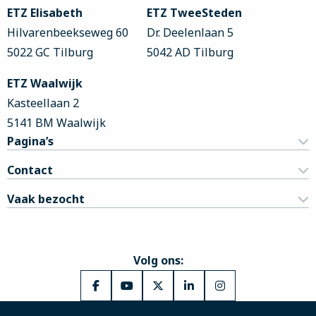
footer
ETZ Elisabeth
ETZ TweeSteden
Hilvarenbeekseweg 60
Dr. Deelenlaan 5
5022 GC Tilburg
5042 AD Tilburg
ETZ Waalwijk
Kasteellaan 2
5141 BM Waalwijk
Pagina’s
Contact
Vaak bezocht
Volg ons:
Ga
Ga
Ga
Ga
Ga
naar
naar
naar
naar
naar