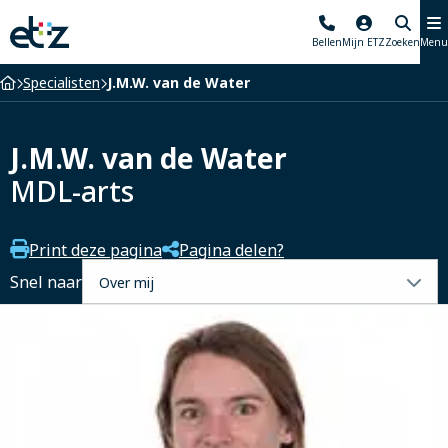
Elisabeth-
Bellen
Mijn ETZ
Zoeken
Menu
TweeSteden
Ziekenhuis
Home
Specialisten
J.M.W. van de Water
J.M.W. van de Water
MDL-arts
Print deze pagina
Pagina delen?
Selecteer
Snel naar
een
tabblad