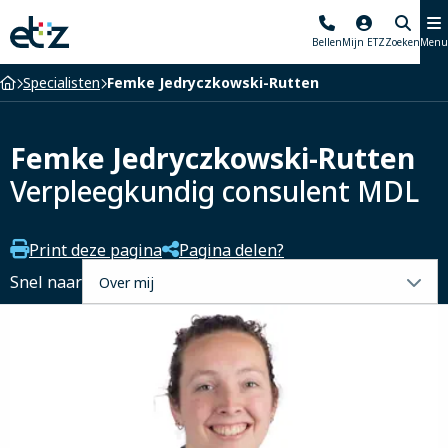
Elisabeth-
Bellen
Mijn ETZ
Zoeken
Menu
TweeSteden
Ziekenhuis
Home
Specialisten
Femke Jedryczkowski-Rutten
Femke Jedryczkowski-Rutten
Verpleegkundig consulent MDL
Print deze pagina
Pagina delen?
Selecteer
Snel naar
een
tabblad