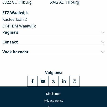
5022 GC Tilburg
5042 AD Tilburg
ETZ Waalwijk
Kasteellaan 2
5141 BM Waalwijk
Pagina’s
Contact
Vaak bezocht
Volg ons:
Ga
Ga
Ga
Ga
Ga
naar
naar
naar
naar
naar
Disclaimer
Facebook
YouTube
X
LinkedIn
Instagram
Privacy policy