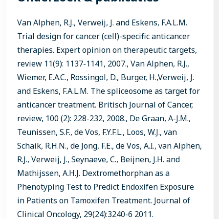
Van Alphen, R.J., Verweij, J. and Eskens, F.A.L.M.
Trial design for cancer (cell)-specific anticancer
therapies. Expert opinion on therapeutic targets,
review 11(9): 1137-1141, 2007., Van Alphen, R.J.,
Wiemer, E.A.C., Rossingol, D., Burger, H.,Verweij, J.
and Eskens, F.A.L.M. The spliceosome as target for
anticancer treatment. Britisch Journal of Cancer,
review, 100 (2): 228-232, 2008., De Graan, A-J.M.,
Teunissen, S.F., de Vos, F.Y.F.L., Loos, W.J., van
Schaik, R.H.N., de Jong, F.E., de Vos, A.I., van Alphen,
R.J., Verweij, J., Seynaeve, C., Beijnen, J.H. and
Mathijssen, A.H.J. Dextromethorphan as a
Phenotyping Test to Predict Endoxifen Exposure
in Patients on Tamoxifen Treatment. Journal of
Clinical Oncology, 29(24):3240-6 2011.