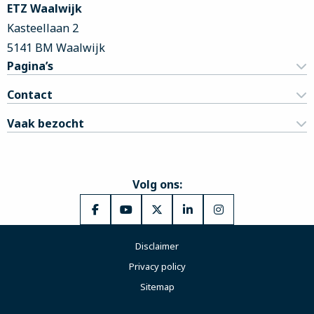
ETZ Waalwijk
Kasteellaan 2
5141 BM Waalwijk
Pagina’s
Contact
Vaak bezocht
Volg ons:
Ga
Ga
Ga
Ga
Ga
naar
naar
naar
naar
naar
Disclaimer
Facebook
YouTube
X
LinkedIn
Instagram
Privacy policy
Sitemap