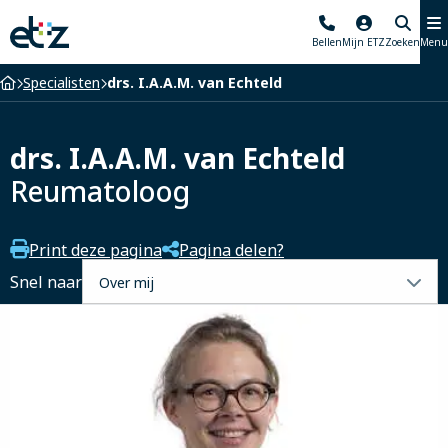
Elisabeth-
Bellen
Mijn ETZ
Zoeken
Menu
TweeSteden
Ziekenhuis
Home
Specialisten
drs. I.A.A.M. van Echteld
drs. I.A.A.M. van Echteld
Reumatoloog
Print deze pagina
Pagina delen?
Selecteer
Snel naar
een
tabblad