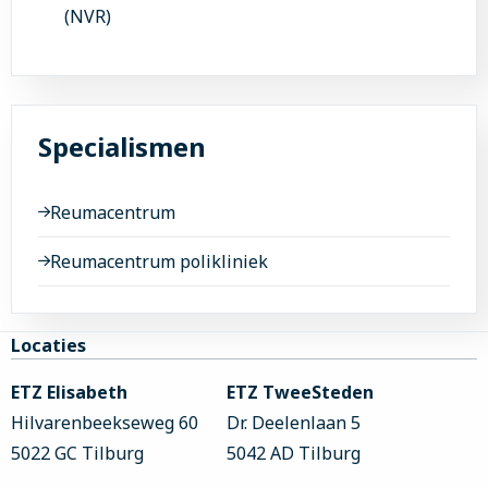
(NVR)
Specialismen
Reumacentrum
Reumacentrum polikliniek
Site
Locaties
footer
ETZ Elisabeth
ETZ TweeSteden
Hilvarenbeekseweg 60
Dr. Deelenlaan 5
5022 GC Tilburg
5042 AD Tilburg