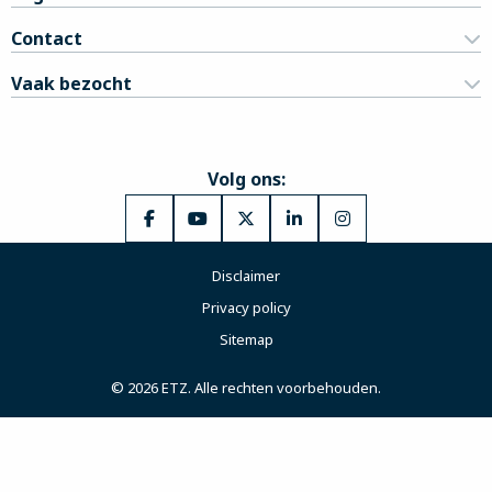
Contact
Vaak bezocht
Volg ons:
Ga
Ga
Ga
Ga
Ga
naar
naar
naar
naar
naar
Disclaimer
Facebook
YouTube
X
LinkedIn
Instagram
Privacy policy
Sitemap
© 2026 ETZ. Alle rechten voorbehouden.