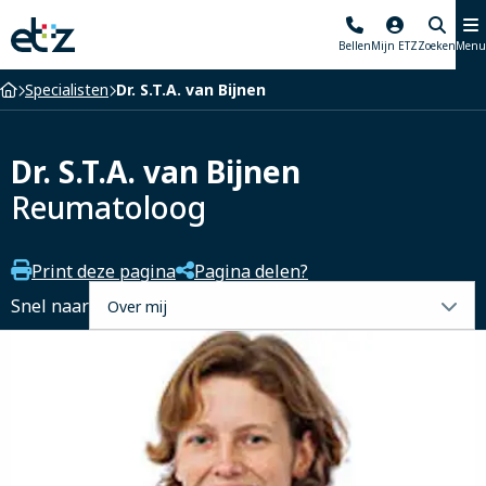
Elisabeth-
Bellen
Mijn ETZ
Zoeken
Menu
TweeSteden
Ziekenhuis
Home
Specialisten
Dr. S.T.A. van Bijnen
Dr. S.T.A. van Bijnen
Reumatoloog
Print deze pagina
Pagina delen?
Selecteer
Snel naar
een
tabblad