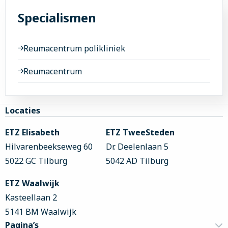
Specialismen
Reumacentrum polikliniek
Reumacentrum
Site
Locaties
footer
ETZ Elisabeth
ETZ TweeSteden
Hilvarenbeekseweg 60
Dr. Deelenlaan 5
5022 GC Tilburg
5042 AD Tilburg
ETZ Waalwijk
Kasteellaan 2
5141 BM Waalwijk
Pagina’s