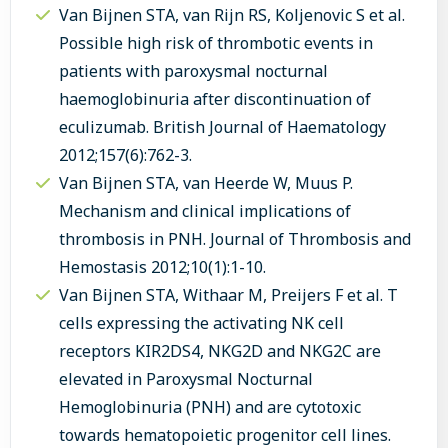
Van Bijnen STA, van Rijn RS, Koljenovic S et al.
Possible high risk of thrombotic events in
patients with paroxysmal nocturnal
haemoglobinuria after discontinuation of
eculizumab. British Journal of Haematology
2012;157(6):762-3.
Van Bijnen STA, van Heerde W, Muus P.
Mechanism and clinical implications of
thrombosis in PNH. Journal of Thrombosis and
Hemostasis 2012;10(1):1-10.
Van Bijnen STA, Withaar M, Preijers F et al. T
cells expressing the activating NK cell
receptors KIR2DS4, NKG2D and NKG2C are
elevated in Paroxysmal Nocturnal
Hemoglobinuria (PNH) and are cytotoxic
towards hematopoietic progenitor cell lines.