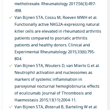
methotrexate. Rheumatology 2017;56(3):497-
498.
Van Bijnen STA, Cossu M, Roeven MWH et al.
Functionally active NKG2A-expressing natural
killer cells are elevated in rheumatoid arthritis
patients compared to psoriatic arthritis
patients and healthy donors. Clinical and
Experimental Rheumatology 2015;33(6):795-
804.
Van Bijnen STA, Wouters D, van Mierlo G et al.
Neutrophil activation and nucleosomes as
markers of systemic inflammation in
paroxysmal nocturnal hemoglobinuria: effects
of eculizumab. Journal of Thrombosis and
Haemostasis 2015;13(11):2004-11.
Van Bijnen STA, Østerud B, Barteling W et al.