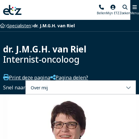
Elisabeth-
Bellen
Mijn ETZ
Zoeken
Menu
TweeSteden
Ziekenhuis
Home
Specialisten
dr. J.M.G.H. van Riel
dr. J.M.G.H. van Riel
Internist-oncoloog
Print deze pagina
Pagina delen?
Selecteer
Snel naar
een
tabblad