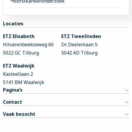
Borstkankeronderzoek
Site
Locaties
footer
ETZ Elisabeth
ETZ TweeSteden
Hilvarenbeekseweg 60
Dr. Deelenlaan 5
5022 GC Tilburg
5042 AD Tilburg
ETZ Waalwijk
Kasteellaan 2
5141 BM Waalwijk
Pagina’s
Contact
Vaak bezocht