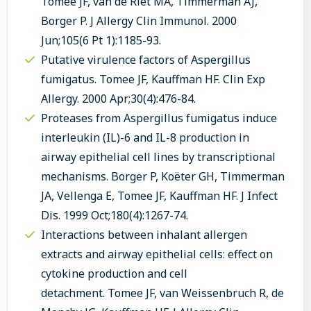
Tomee JF, van de Riet MA, Timmerman AJ,
Borger P. J Allergy Clin Immunol. 2000
Jun;105(6 Pt 1):1185-93.
Putative virulence factors of Aspergillus
fumigatus. Tomee JF, Kauffman HF. Clin Exp
Allergy. 2000 Apr;30(4):476-84.
Proteases from Aspergillus fumigatus induce
interleukin (IL)-6 and IL-8 production in
airway epithelial cell lines by transcriptional
mechanisms. Borger P, Koëter GH, Timmerman
JA, Vellenga E, Tomee JF, Kauffman HF. J Infect
Dis. 1999 Oct;180(4):1267-74.
Interactions between inhalant allergen
extracts and airway epithelial cells: effect on
cytokine production and cell
detachment. Tomee JF, van Weissenbruch R, de