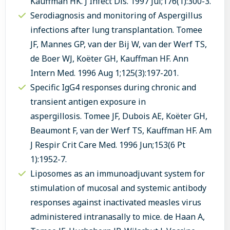
Kauffman HK. J Infect Dis. 1997 Jul;176(1):300-3.
Serodiagnosis and monitoring of Aspergillus
infections after lung transplantation. Tomee
JF, Mannes GP, van der Bij W, van der Werf TS,
de Boer WJ, Koëter GH, Kauffman HF. Ann
Intern Med. 1996 Aug 1;125(3):197-201.
Specific IgG4 responses during chronic and
transient antigen exposure in
aspergillosis. Tomee JF, Dubois AE, Koëter GH,
Beaumont F, van der Werf TS, Kauffman HF. Am
J Respir Crit Care Med. 1996 Jun;153(6 Pt
1):1952-7.
Liposomes as an immunoadjuvant system for
stimulation of mucosal and systemic antibody
responses against inactivated measles virus
administered intranasally to mice. de Haan A,