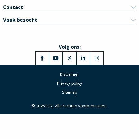
Contact
Vaak bezocht
Volg ons:
Ga
Ga
Ga
Ga
Ga
naar
naar
naar
naar
naar
Disclaimer
Facebook
YouTube
X
LinkedIn
Instagram
Privacy policy
Sitemap
© 2026 ETZ. Alle rechten voorbehouden.