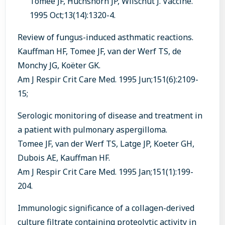
Tomee JF, Huchshorn JP, Wilschut J. Vaccine.
1995 Oct;13(14):1320-4.
Review of fungus-induced asthmatic reactions.
Kauffman HF, Tomee JF, van der Werf TS, de
Monchy JG, Koëter GK.
Am J Respir Crit Care Med. 1995 Jun;151(6):2109-
15;
Serologic monitoring of disease and treatment in
a patient with pulmonary aspergilloma.
Tomee JF, van der Werf TS, Latge JP, Koeter GH,
Dubois AE, Kauffman HF.
Am J Respir Crit Care Med. 1995 Jan;151(1):199-
204.
Immunologic significance of a collagen-derived
culture filtrate containing proteolytic activity in