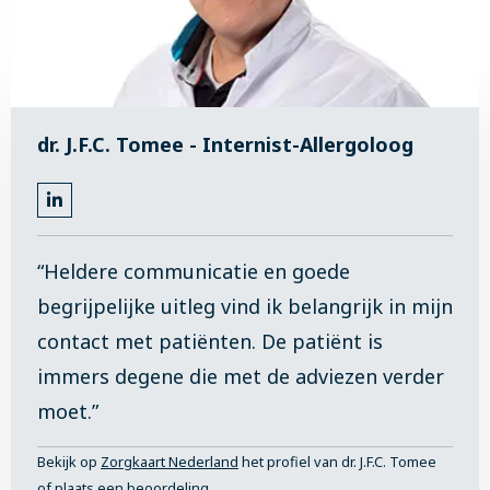
dr. J.F.C. Tomee - Internist-Allergoloog
Ga
naar
LinkedIn
“Heldere communicatie en goede
begrijpelijke uitleg vind ik belangrijk in mijn
contact met patiënten. De patiënt is
immers degene die met de adviezen verder
moet.”
Bekijk op
Zorgkaart Nederland
het profiel van dr. J.F.C. Tomee
of plaats een beoordeling.