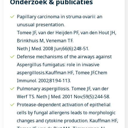
Onderzoek & publicaties
Papillary carcinoma in struma ovarii: an
unusual presentation.
Tomee JF, van der Heijden PF, van den Hout JH,
Brinkhuis M, Veneman TF.
Neth J Med. 2008 Jun;66(6):248-51.
Defense mechanisms of the airways against
Aspergillus fumigatus: role in invasive
aspergillosis.Kauffman HF, Tomee JF.Chem
Immunol. 2002;81:94-113.
Pulmonary aspergillosis. Tomee JF, van der
Werf TS. Neth J Med. 2001 Nov;59(5):244-58.
Protease-dependent activation of epithelial
cells by fungal allergens leads to morphologic
changes and cytokine production. Kauffman HF,