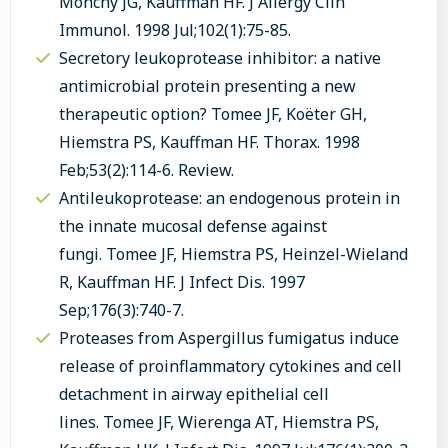
Monchy JG, Kauffman HF. J Allergy Clin
Immunol. 1998 Jul;102(1):75-85.
Secretory leukoprotease inhibitor: a native
antimicrobial protein presenting a new
therapeutic option? Tomee JF, Koëter GH,
Hiemstra PS, Kauffman HF. Thorax. 1998
Feb;53(2):114-6. Review.
Antileukoprotease: an endogenous protein in
the innate mucosal defense against
fungi. Tomee JF, Hiemstra PS, Heinzel-Wieland
R, Kauffman HF. J Infect Dis. 1997
Sep;176(3):740-7.
Proteases from Aspergillus fumigatus induce
release of proinflammatory cytokines and cell
detachment in airway epithelial cell
lines. Tomee JF, Wierenga AT, Hiemstra PS,