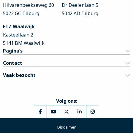
Hilvarenbeekseweg 60
Dr. Deelenlaan 5
5022 GC Tilburg
5042 AD Tilburg
ETZ Waalwijk
Kasteellaan 2
5141 BM Waalwijk
Pagina’s
Contact
Vaak bezocht
Volg ons:
Ga
Ga
Ga
Ga
Ga
naar
naar
naar
naar
naar
Disclaimer
Facebook
YouTube
X
LinkedIn
Instagram