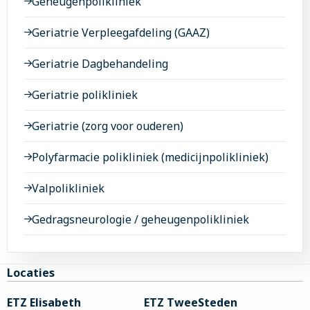
Geheugenpolikliniek
Geriatrie Verpleegafdeling (GAAZ)
Geriatrie Dagbehandeling
Geriatrie polikliniek
Geriatrie (zorg voor ouderen)
Polyfarmacie polikliniek (medicijnpolikliniek)
Valpolikliniek
Gedragsneurologie / geheugenpolikliniek
Site
Locaties
footer
ETZ Elisabeth
ETZ TweeSteden