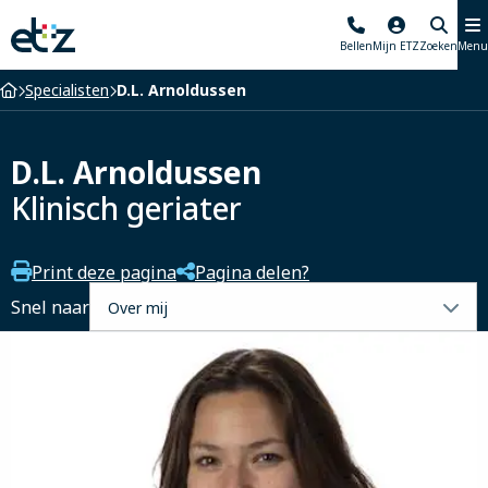
Elisabeth-
Bellen
Mijn ETZ
Zoeken
Menu
TweeSteden
Ziekenhuis
Home
Specialisten
D.L. Arnoldussen
D.L. Arnoldussen
Klinisch geriater
Print deze pagina
Pagina delen?
Selecteer
Snel naar
een
tabblad