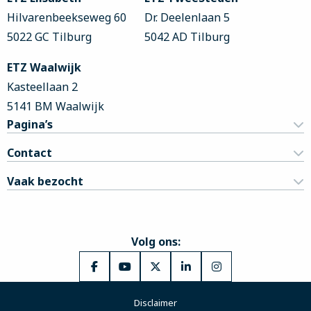
Hilvarenbeekseweg 60
Dr. Deelenlaan 5
5022 GC Tilburg
5042 AD Tilburg
ETZ Waalwijk
Kasteellaan 2
5141 BM Waalwijk
Pagina’s
Contact
Vaak bezocht
Volg ons:
Ga
Ga
Ga
Ga
Ga
naar
naar
naar
naar
naar
Disclaimer
Facebook
YouTube
X
LinkedIn
Instagram