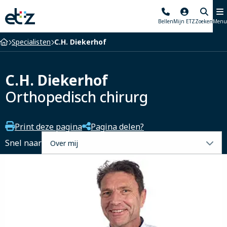
Elisabeth-
Bellen
Mijn ETZ
Zoeken
Menu
TweeSteden
Ziekenhuis
Home
Specialisten
C.H. Diekerhof
C.H. Diekerhof
Orthopedisch chirurg
Print deze pagina
Pagina delen?
Selecteer
Snel naar
een
tabblad