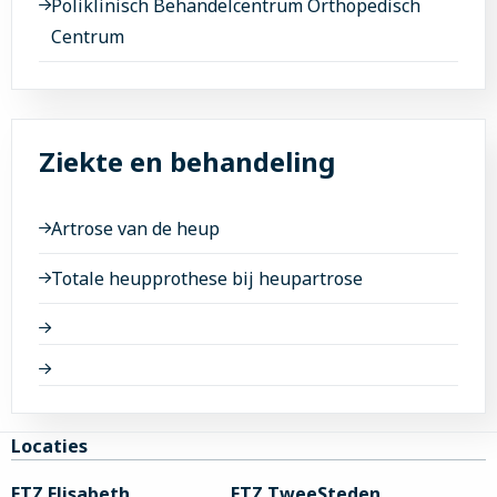
Poliklinisch Behandelcentrum Orthopedisch
Centrum
Ziekte en behandeling
Artrose van de heup
Totale heupprothese bij heupartrose
Site
Locaties
footer
ETZ Elisabeth
ETZ TweeSteden