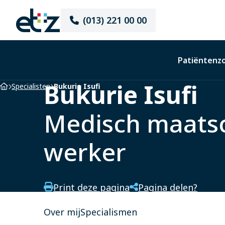
Elisabeth-
(013) 221 00 00
TweeSteden
Ziekenhuis
Patiëntenz
Bukurie Isufi
Home
Specialisten
Bukurie Isufi
Medisch maatsc
werker
Print deze pagina
Pagina delen?
Over mij
Specialismen