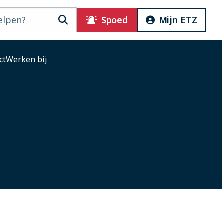
Zoeken
Spoed
Mijn ETZ
ct
Werken bij