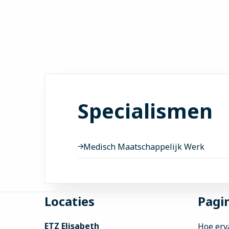
Specialismen
Medisch Maatschappelijk Werk
Site
Locaties
Pagin
footer
ETZ Elisabeth
Hoe erv