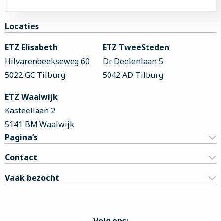
Site
Locaties
footer
ETZ Elisabeth
ETZ TweeSteden
Hilvarenbeekseweg 60
Dr. Deelenlaan 5
5022 GC Tilburg
5042 AD Tilburg
ETZ Waalwijk
Kasteellaan 2
5141 BM Waalwijk
Pagina’s
Contact
Vaak bezocht
Volg ons: